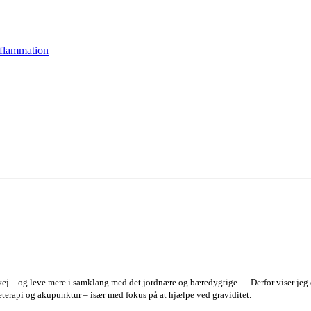
nflammation
 vej – og leve mere i samklang med det jordnære og bæredygtige … Derfor viser jeg di
eterapi og akupunktur – især med fokus på at hjælpe ved graviditet.