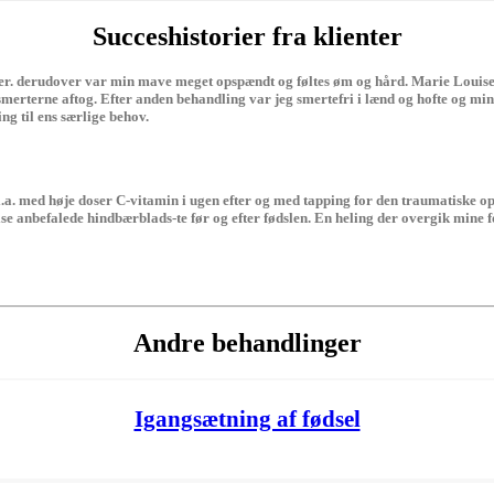
Succeshistorier fra klienter
hofter. derudover var min mave meget opspændt og føltes øm og hård. Marie Loui
t smerterne aftog. Efter anden behandling var jeg smertefri i lænd og hofte og m
g til ens særlige behov.
 Bl.a. med høje doser C-vitamin i ugen efter og med tapping for den traumatiske o
se anbefalede hindbærblads-te før og efter fødslen. En heling der overgik mine f
Andre behandlinger
Igangsætning af fødsel