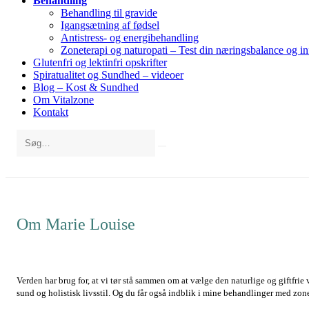
Behandling
Behandling til gravide
Igangsætning af fødsel
Antistress- og energibehandling
Zoneterapi og naturopati – Test din næringsbalance og i
Glutenfri og lektinfri opskrifter
Spiratualitet og Sundhed – videoer
Blog – Kost & Sundhed
Om Vitalzone
Kontakt
Om Marie Louise
Verden har brug for, at vi tør stå sammen om at vælge den naturlige og giftfrie
sund og holistisk livsstil. Og du får også indblik i mine behandlinger med zon