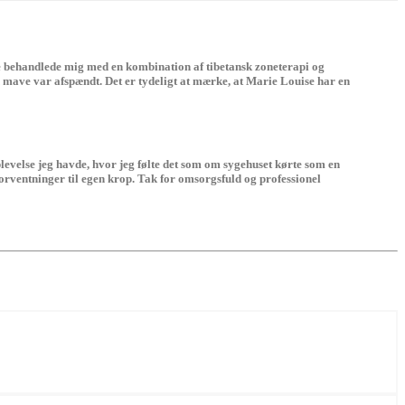
se behandlede mig med en kombination af tibetansk zoneterapi og
in mave var afspændt. Det er tydeligt at mærke, at Marie Louise har en
plevelse jeg havde, hvor jeg følte det som om sygehuset kørte som en
orventninger til egen krop. Tak for omsorgsfuld og professionel