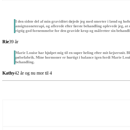
I den sidste del af min graviditet døjede jeg med smerter i lænd og 
ansigtszoneterapi, og allerede efter første behandling oplevede jeg, a
rigtig god fornemmelse for den gravide krop og målretter sin behandlin
Rie
39 år
Marie Louise har hjulpet mig til en super heling efter mit kejsersnit.
pølsefabrik. Mine hormoner er hurtigt i balance igen fordi Marie Loui
behandling.
Kathy
42 år og nu mor til 4