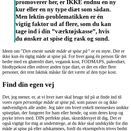
promoverer her, er IKKE endnu en ny
kur eller en ny type diæt som sådan.
Men lektin-problematikken er én
vigtig faktor ud af flere, som du kan
tage ind i din ”værktøjskasse”, hvis
du ønsker at spise dig rask og sund.
Ideen om ”
Den eneste sunde måde at spise på”
er en myte. Der er
ikke kun én rigtig måde at spise på. For hver gang én person får det
bedre med en glutenfri diæt, vegansk kost, FODMAPS, paleodiæt,
blodtypekost eller enhver anden type diæt, er der en eller flere
personer, der rent faktisk måske får det værre af den type kost.
Find din egen vej
Det, jeg mener, er, at vi hver især skal bruge tid på at finde ind til
vores egen personlige måde at spise på
, som passer os og ikke
nødvendigvis alle andre. Jeg taler om hvert enkelt menneskes unikke
spiseplan, der fungerer for ham eller hende, og som deres krop og
psyke trives med. DIN perfekte plan, skræddersyet til dig. Det er
også vigtigt for mig at understrege, at du ikke skal undskylde for din
måde at spise på eller udskammes, fordi du eksempelvis trives bedst