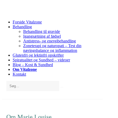
Forside Vitalzone
Behandling
Behandling til gravide
Igangsætning af fødsel
Antistress- og energibehandling
Zoneterapi og naturopati – Test din
næringsbalance og inflammation
Glutenfri og lektinfri opskrifter
Spiratualitet og Sundhed – videoer
Blog – Kost & Sundhed
Om Vitalzone
Kontakt
Om Marie Louise