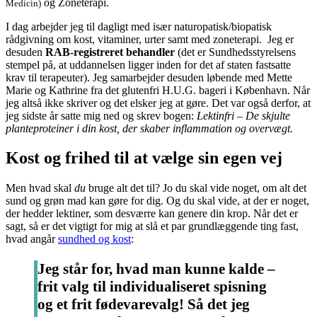
og Zoneterapi.
Medicin)
I dag arbejder jeg til dagligt med især naturopatisk/biopatisk
rådgivning om kost, vitaminer, urter samt med zoneterapi. Jeg er
desuden
RAB-registreret behandler
(det er Sundhedsstyrelsens
stempel på, at uddannelsen ligger inden for det af staten fastsatte
krav til terapeuter). Jeg samarbejder desuden løbende med Mette
Marie og Kathrine fra det glutenfri H.U.G. bageri i København. Når
jeg altså ikke skriver og det elsker jeg at gøre. Det var også derfor, at
jeg sidste år satte mig ned og skrev bogen:
Lektinfri – De skjulte
planteproteiner i din kost, der skaber inflammation og overvægt.
Kost og frihed til at vælge sin egen vej
Men hvad skal
du
bruge alt det til? Jo du skal vide noget, om alt det
sund og grøn mad kan gøre for dig. Og du skal vide, at der er noget,
der hedder lektiner, som desværre kan genere din krop. Når det er
sagt, så er det vigtigt for mig at slå et par grundlæggende ting fast,
hvad angår
sundhed og kost
:
Jeg står for, hvad man kunne kalde –
frit valg til individualiseret spisning
og et frit fødevarevalg! Så det jeg