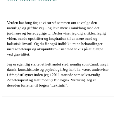
Verden har brug for, at vi tør stå sammen om at vælge den
naturlige og giftfrie vej – og leve mere i samklang med det
jordnære og bæredygtige … Derfor viser jeg dig artikler, faglig
viden, sunde opskrifter og inspiration til en mere sund og
holistisk livsstil. Og du får også indblik i mine behandlinger
med zoneterapi og akupunktur – især med fokus på at hjælpe
ved graviditet.
Jeg er egentlig startet et helt andet sted, nemlig som Cand. mag i
dansk, kunsthistorie og psykologi. Jeg har bl.a. været underviser
i Arbejdstilsynet inden jeg i 2011 startede som selvstændig
Zoneterapeut og Naturopat (i Biologisk Medicin). Jeg er
desuden forfatter til bogen “Lektinfri”.