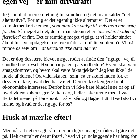
egen vej – er min drivkraft!
Jeg har altid interesseret mig for sundhed og det, man kalder ”det
alternative”. For mig er det egentlig ikke alternativt. Det er et
komplementært element,
som man kan vælge til, hvis man har brug
for det.
Så meget af det, der er mainstream eller ”
accepteret viden af
flertallet
” er fint. Det er samtidig meget vigtigt, at vi holder sindet
åbent for nye opdagelser og nye måder at opfatte verden på. Vi må
minde os selv om –
at flertallet ikke altid har ret
.
Det er dog desværre blevet meget rodet at finde den ”rigtige” vej til
sundhed og trivsel. Hvem har patent på sandheden? Hvem skal være
smagsdommer, og hvem skal være fakta tjekker? Jeg kan ikke lide
nogle af delene! Og videnskaben, som jeg er skolet inden for, er
desværre ikke, hvad den har været. Den er ikke længere fri af
økonomiske interesser. Derfor kan vi ikke bare blindt læne os op af,
hvad videnskaben siger. Vi kan dog heller ikke regne med, hvad
flertallet mener på Facebook – så vi står og flagrer lidt. Hvad skal vi
mene, og hvad er det rigtige for os?
Husk at mærke efter!
Men når alt det er sagt, så er der heldigvis mange måder at gøre det
på. Helt centralt er det at forstå, hvad vi grundlæggende har brug for