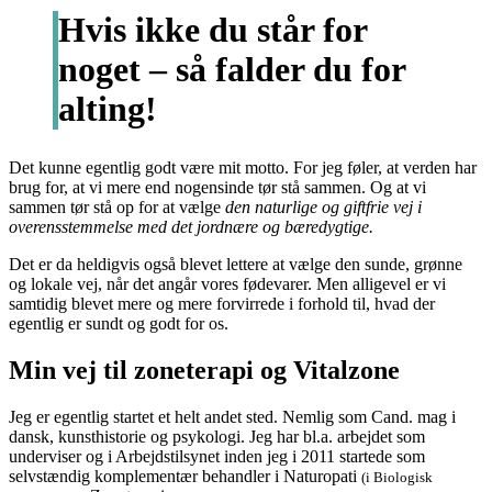
Hvis ikke du står for
noget – så falder du for
alting!
Det kunne egentlig godt være mit motto. For jeg føler, at verden har
brug for, at vi mere end nogensinde tør stå sammen. Og at vi
sammen tør stå op for at vælge
den naturlige og giftfrie vej i
overensstemmelse med det jordnære og bæredygtige.
Det er da heldigvis også blevet lettere at vælge den sunde, grønne
og lokale vej, når det angår vores fødevarer. Men alligevel er vi
samtidig blevet mere og mere forvirrede i forhold til, hvad der
egentlig er sundt og godt for os.
Min vej til zoneterapi og Vitalzone
Jeg er egentlig startet et helt andet sted. Nemlig som Cand. mag i
dansk, kunsthistorie og psykologi. Jeg har bl.a. arbejdet som
underviser og i Arbejdstilsynet inden jeg i 2011 startede som
selvstændig komplementær behandler i Naturopati
(i Biologisk