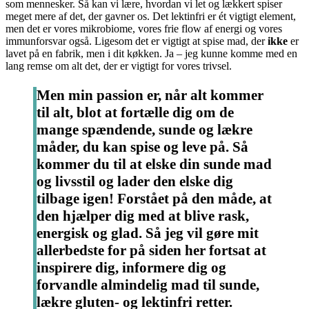
som mennesker. Så kan vi lære, hvordan vi let og lækkert spiser
meget mere af det, der gavner os. Det lektinfri er ét vigtigt element,
men det er vores mikrobiome, vores frie flow af energi og vores
immunforsvar også. Ligesom det er vigtigt at spise mad, der
ikke
er
lavet på en fabrik, men i dit køkken. Ja – jeg kunne komme med en
lang remse om alt det, der er vigtigt for vores trivsel.
Men min passion er, når alt kommer
til alt, blot at fortælle dig om de
mange spændende, sunde og lækre
måder, du kan spise og leve på. Så
kommer du til at elske din sunde mad
og livsstil og lader den elske dig
tilbage igen! Forstået på den måde, at
den hjælper dig med at blive rask,
energisk og glad. Så jeg vil gøre mit
allerbedste for på siden her fortsat at
inspirere dig, informere dig og
forvandle almindelig mad til sunde,
lækre gluten- og lektinfri retter.