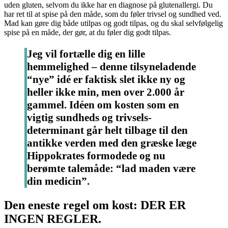
uden gluten, selvom du ikke har en diagnose på glutenallergi. Du
har ret til at spise på den måde, som du føler trivsel og sundhed ved.
Mad kan gøre dig både utilpas og godt tilpas, og du skal selvfølgelig
spise på en måde, der gør, at du føler dig godt tilpas.
Jeg vil fortælle dig en lille
hemmelighed – denne tilsyneladende
“nye” idé er faktisk slet ikke ny og
heller ikke min, men over 2.000 år
gammel. Idéen om kosten som en
vigtig sundheds og trivsels-
determinant går helt tilbage til den
antikke verden med den græske læge
Hippokrates formodede og nu
berømte talemåde: “lad maden være
din medicin”.
Den eneste regel om kost: DER ER
INGEN REGLER.