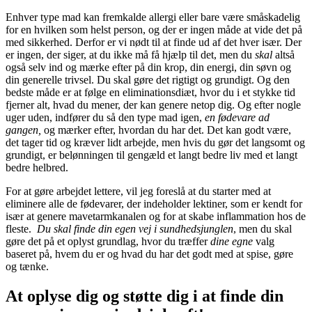
Enhver type mad kan fremkalde allergi eller bare være småskadelig
for en hvilken som helst person, og der er ingen måde at vide det på
med sikkerhed. Derfor er vi nødt til at finde ud af det hver især. Der
er ingen, der siger, at du ikke må få hjælp til det, men du
skal
altså
også selv ind og mærke efter på din krop, din energi, din søvn og
din generelle trivsel. Du skal gøre det rigtigt og grundigt. Og den
bedste måde er at følge en eliminationsdiæt, hvor du i et stykke tid
fjerner alt, hvad du mener, der kan genere netop dig. Og efter nogle
uger uden, indfører du så den type mad igen,
en
fødevare ad
gangen,
og mærker efter, hvordan du har det. Det kan godt være,
det tager tid og kræver lidt arbejde, men hvis du gør det langsomt og
grundigt, er belønningen til gengæld et langt bedre liv med et langt
bedre helbred.
For at gøre arbejdet lettere, vil jeg foreslå at du starter med at
eliminere alle de fødevarer, der indeholder lektiner, som er kendt for
især at genere mavetarmkanalen og for at skabe inflammation hos de
fleste.
Du skal finde din egen vej i sundhedsjunglen
, men du skal
gøre det på et oplyst grundlag, hvor du træffer
dine egne
valg
baseret på, hvem du er og hvad du har det godt med at spise, gøre
og tænke.
At oplyse dig og støtte dig i at finde din