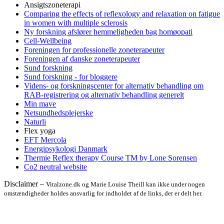
Ansigtszoneterapi
Comparing the effects of reflexology and relaxation on fatigue
in women with multiple sclerosis
Ny forskning afslører hemmeligheden bag homøopati
Cell-Wellbeing
Foreningen for professionelle zoneterapeuter
Foreningen af danske zoneterapeuter
Sund forskning
Sund forskning - for bloggere
Videns- og forskningscenter for alternativ behandling om
RAB-registrering og alternativ behandling generelt
Min mave
Netsundhedsplejerske
Naturli
Flex yoga
EFT Mercola
Energipsykologi Danmark
Thermie Reflex therapy Course TM by Lone Sorensen
Co2 neutral website
Disclaimer –
Vitalzone.dk og Marie Louise Theill kan ikke under nogen
omstændigheder holdes ansvarlig for indholdet af de links, der er delt her.