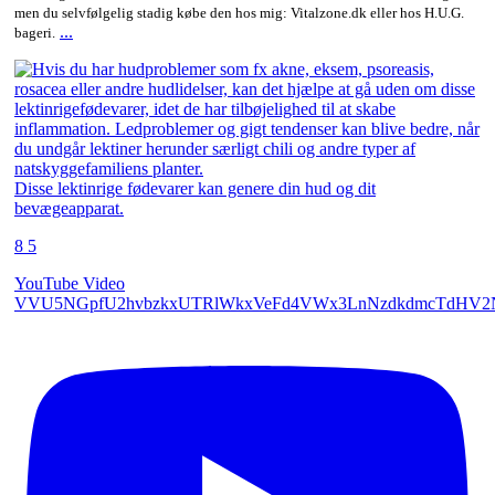
men du selvfølgelig stadig købe den hos mig: Vitalzone.dk eller hos H.U.G.
...
bageri.
Disse lektinrige fødevarer kan genere din hud og dit
bevægeapparat.
8
5
YouTube Video
VVU5NGpfU2hvbzkxUTRlWkxVeFd4VWx3LnNzdkdmcTdHV2