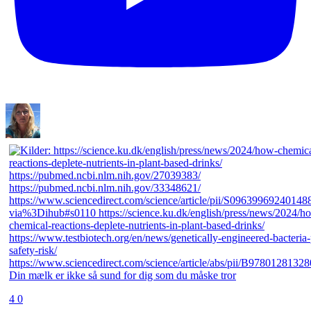
Din mælk er ikke så sund for dig som du måske tror
4
0