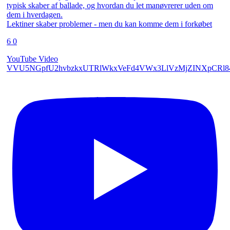
Lektiner skaber problemer - men du kan komme dem i forkøbet
6
0
YouTube Video
VVU5NGpfU2hvbzkxUTRlWkxVeFd4VWx3LlVzMjZINXpCRl8