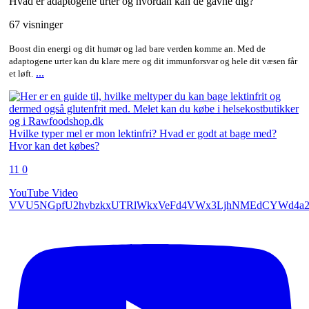
Hvad er adaptogene urter og hvordan kan de gavne dig?
67 visninger
Boost din energi og dit humør og lad bare verden komme an. Med de
adaptogene urter kan du klare mere og dit immunforsvar og hele dit væsen får
...
et løft.
Hvilke typer mel er mon lektinfri? Hvad er godt at bage med?
Hvor kan det købes?
11
0
YouTube Video
VVU5NGpfU2hvbzkxUTRlWkxVeFd4VWx3LjhNMEdCYWd4a