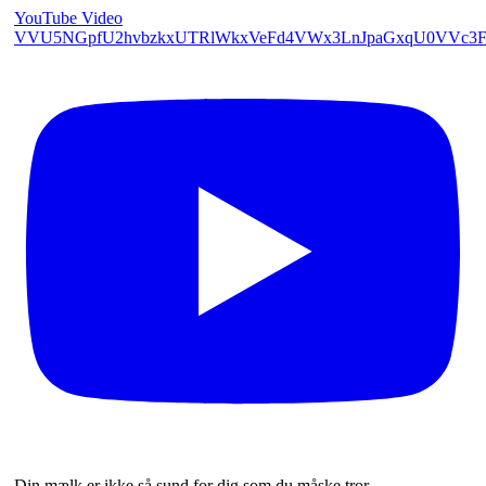
YouTube Video
VVU5NGpfU2hvbzkxUTRlWkxVeFd4VWx3LnJpaGxqU0VVc3F
Din mælk er ikke så sund for dig som du måske tror