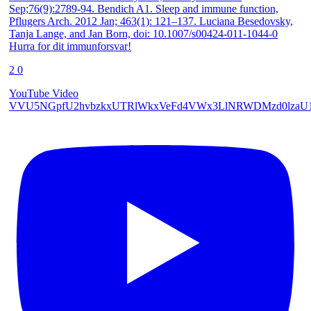
Hurra for dit immunforsvar!
2
0
YouTube Video
VVU5NGpfU2hvbzkxUTRlWkxVeFd4VWx3LlNRWDMzd0lzaU