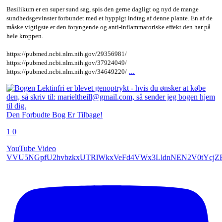
Basilikum er en super sund sag, spis den gerne dagligt og nyd de mange
sundhedsgevinster forbundet med et hyppigt indtag af denne plante. En af de
måske vigtigste er den foryngende og anti-inflammatoriske effekt den har på
hele kroppen.
https://pubmed.ncbi.nlm.nih.gov/29356981/
https://pubmed.ncbi.nlm.nih.gov/37924049/
...
https://pubmed.ncbi.nlm.nih.gov/34649220/
Den Forbudte Bog Er Tilbage!
1
0
YouTube Video
VVU5NGpfU2hvbzkxUTRlWkxVeFd4VWx3LldnNEN2V0tYcjZ