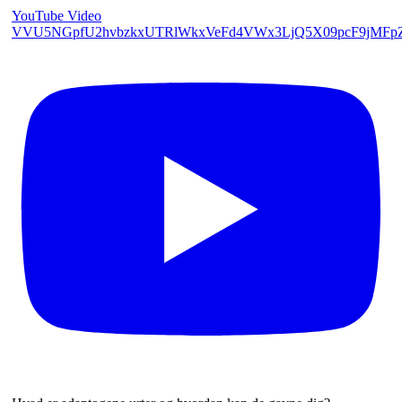
YouTube Video
VVU5NGpfU2hvbzkxUTRlWkxVeFd4VWx3LjQ5X09pcF9jMFp