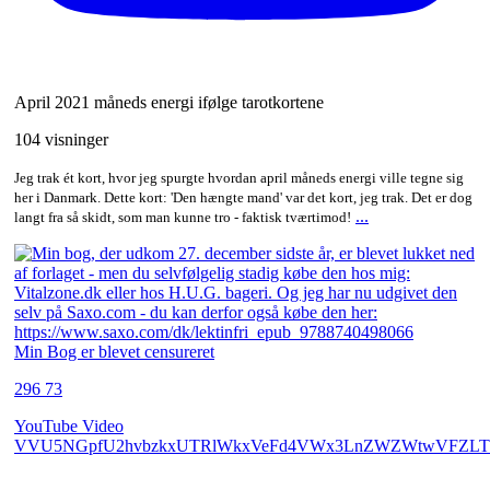
April 2021 måneds energi ifølge tarotkortene
104 visninger
Jeg trak ét kort, hvor jeg spurgte hvordan april måneds energi ville tegne sig
her i Danmark. Dette kort: 'Den hængte mand' var det kort, jeg trak. Det er dog
...
langt fra så skidt, som man kunne tro - faktisk tværtimod!
Min Bog er blevet censureret
296
73
YouTube Video
VVU5NGpfU2hvbzkxUTRlWkxVeFd4VWx3LnZWZWtwVFZLT