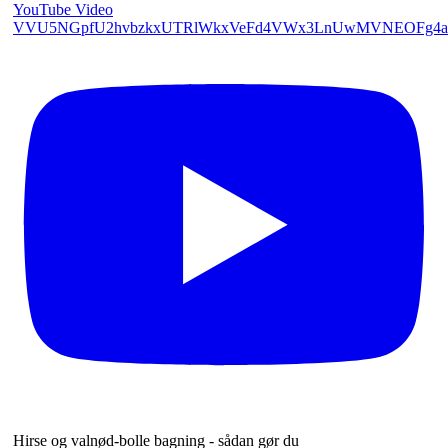
YouTube Video
VVU5NGpfU2hvbzkxUTRlWkxVeFd4VWx3LnUwMVNEOFg4a
Hirse og valnød-bolle bagning - sådan gør du