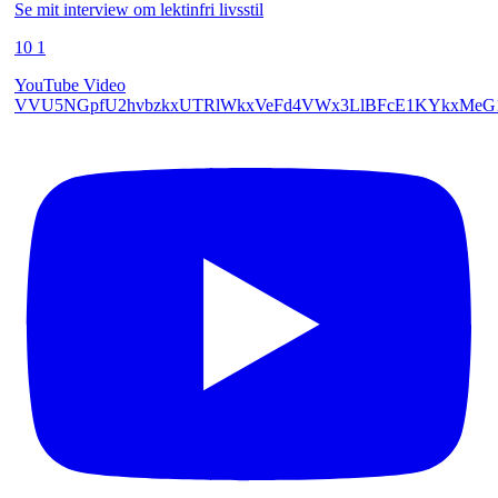
Se mit interview om lektinfri livsstil
10
1
YouTube Video
VVU5NGpfU2hvbzkxUTRlWkxVeFd4VWx3LlBFcE1KYkxMeG