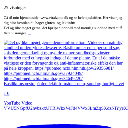
25 visninger
Gå til min hjemmeside: www.vitalzone.dk og se hele opskriften. Her viser jeg
dig blot hvordan du bager gluten- og lektinfrit.
Del og like meget gerne, det hjælper indhold med naturlig sundhed med at få
...
flere visninger.
Basilikums pesto på den lektinfri måde - nem, sund og hurtigt lavet
1
0
YouTube Video
VVU5NGpfU2hvbzkxUTRlWkxVeFd4VWx3LmZqSXdzNlYyeX