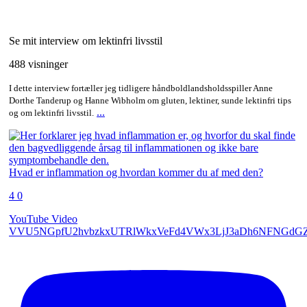
Se mit interview om lektinfri livsstil
488 visninger
I dette interview fortæller jeg tidligere håndboldlandsholdsspiller Anne
Dorthe Tanderup og Hanne Wibholm om gluten, lektiner, sunde lektinfri tips
...
og om lektinfri livsstil.
Hvad er inflammation og hvordan kommer du af med den?
4
0
YouTube Video
VVU5NGpfU2hvbzkxUTRlWkxVeFd4VWx3LjJ3aDh6NFNGdG