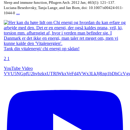
Sleep and immune function, Pflugers Arch. 2012 Jan; 463(1): 121–137.
Luciana Besedovsky, Tanja Lange, and Jan Born, doi: 10.1007/s00424-011-
...
1044-0
Tank din vitalenergi/ chi energi op sådan!
2
1
YouTube Video
VVU5NGpfU2hvbzkxUTRlWkxVeFd4VWx3LkJjRnp1bDhCcVg