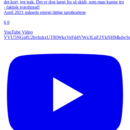
April 2021 måneds energi ifølge tarotkortene
6
0
YouTube Video
VVU5NGpfU2hvbzkxUTRlWkxVeFd4VWx3LnF2YkNHMkdwS