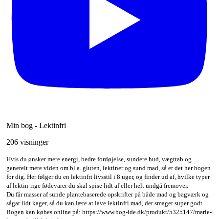
Min bog - Lektinfri
206 visninger
Hvis du ønsker mere energi, bedre fordøjelse, sundere hud, vægttab og
generelt mere viden om bl.a. gluten, lektiner og sund mad, så er det her bogen
for dig. Her følger du en lektinfri livsstil i 8 uger, og finder ud af, hvilke typer
af lektin-rige fødevarer du skal spise lidt af eller helt undgå fremover.
Du får masser af sunde plantebaserede opskrifter på både mad og bagværk og
sågar lidt kager, så du kan lære at lave lektinfri mad, der smager super godt.
Bogen kan købes online på: https://www.bog-ide.dk/produkt/5325147/marie-