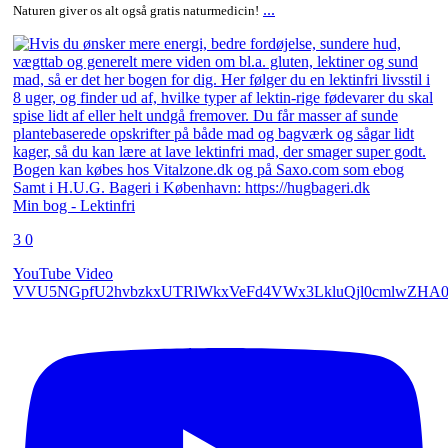
...
Naturen giver os alt også gratis naturmedicin!
Min bog - Lektinfri
3
0
YouTube Video
VVU5NGpfU2hvbzkxUTRlWkxVeFd4VWx3LkluQjl0cmlwZHA