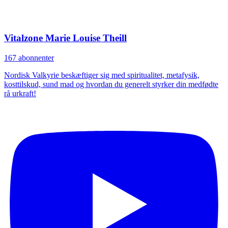
Vitalzone Marie Louise Theill
167 abonnenter
Nordisk Valkyrie beskæftiger sig med spiritualitet, metafysik,
kosttilskud, sund mad og hvordan du generelt styrker din medfødte
rå urkraft!