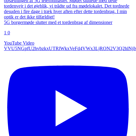
5G borgermøde slutter med et tordenbrag af dimensioner
1
0
YouTube Video
VVU5NGpfU2hvbzkxUTRlWkxVeFd4VWx3LjRON2V3Q2hlNjI