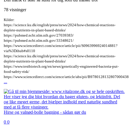
78 visninger
Kilder:
https://science.ku.dk/english/press/news/2024/how-chemical-reactions-
deplete-nutrients-in-plant-based-drinks/
https://pubmed.ncbi.nlm.nih.gov/27039383/
https://pubmed.ncbi.nlm.nih.gov/33348621/
https://www.sciencedirect.com/science/article/pii/S0963996924014881?
via%3Dihub#s0110
https://science.ku.dk/english/press/news/2024/how-chemical-reactions-
deplete-nutrients-in-plant-based-drinks/
https://www.testbiotech.org/en/news/genetically-engineered-bacteria-put-
food-safety-risk/
https://www.sciencedirect.com/science/article/abs/pii/B9780128132807000438
...
Hirse og valnød-bolle bagning - sådan gør du
0
0