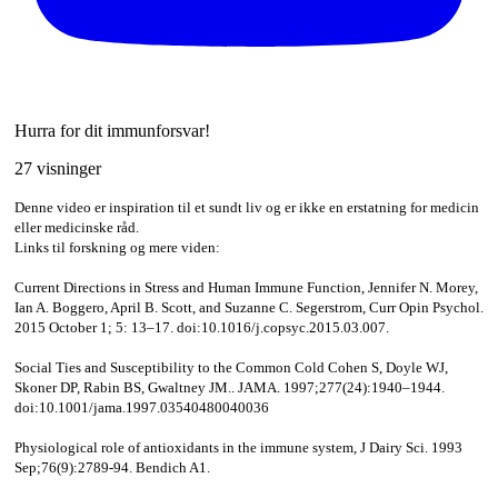
Hurra for dit immunforsvar!
27 visninger
Denne video er inspiration til et sundt liv og er ikke en erstatning for medicin
eller medicinske råd.
Links til forskning og mere viden:
Current Directions in Stress and Human Immune Function, Jennifer N. Morey,
Ian A. Boggero, April B. Scott, and Suzanne C. Segerstrom, Curr Opin Psychol.
2015 October 1; 5: 13–17. doi:10.1016/j.copsyc.2015.03.007.
Social Ties and Susceptibility to the Common Cold Cohen S, Doyle WJ,
Skoner DP, Rabin BS, Gwaltney JM.. JAMA. 1997;277(24):1940–1944.
doi:10.1001/jama.1997.03540480040036
Physiological role of antioxidants in the immune system, J Dairy Sci. 1993
Sep;76(9):2789-94. Bendich A1.