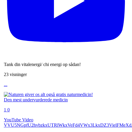
Tank din vitalenergi/ chi energi op sådan!
23 visninger
...
Den mest undervurderede medicin
1
0
YouTube Video
VVU5NGpfU2hvbzkxUTRlWkxVeFd4VWx3LkxDZ3VielFMeXd