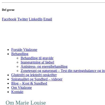
Del gerne
Facebook
Twitter
LinkedIn
Email
Forside Vitalzone
Behandling
Behandling til gravide
Igangsætning af fødsel
Antistress- og energibehandling
Zoneterapi og naturopati – Test din næringsbalance og i
Glutenfri og lektinfri opskrifter
Spiratualitet og Sundhed – videoer
Blog – Kost & Sundhed
Om Vitalzone
Kontakt
Om Marie Louise