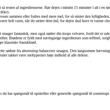
æt så resten af ingredienserne. Rør dejen i mindst 15 minutter i alt i e
 ikke).
sses sammen eller fodres med mere mel, for så mister den luftigheden. S
ære helt varm, når du sætter dem ind, for dejen skal have et varme cho
 smager fantastisk, men også støtter din krops velvære, fordi det er ude
ifter. Brødene er fyldt med næringsrige ingredienser som teffmel, sor
ype klassiske franskbrød.
 lette sødme fra ahornsirup balancerer smagen. Den langsomme hævning 
eraler takket være meltypernes høje indhold af alle delene.
 har spørgsmål til opskrifter eller generelle spørgsmål til zoneterapi o