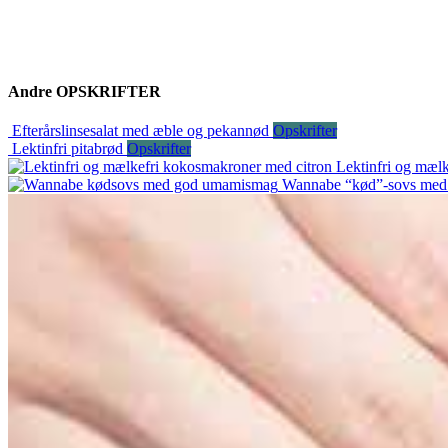
Andre
OPSKRIFTER
Efterårslinsesalat med æble og pekannød
Opskrifter
Lektinfri pitabrød
Opskrifter
Lektinfri og mæl
Wannabe “kød”-sovs me