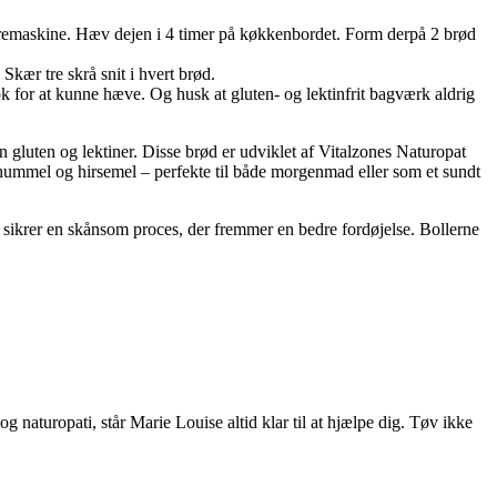
n røremaskine. Hæv dejen i 4 timer på køkkenbordet. Form derpå 2 brød
kær tre skrå snit i hvert brød.
k for at kunne hæve. Og husk at gluten- og lektinfrit bagværk aldrig
n gluten og lektiner. Disse brød er udviklet af Vitalzones Naturopat
ghummel og hirsemel – perfekte til både morgenmad eller som et sundt
sikrer en skånsom proces, der fremmer en bedre fordøjelse. Bollerne
g naturopati, står Marie Louise altid klar til at hjælpe dig. Tøv ikke