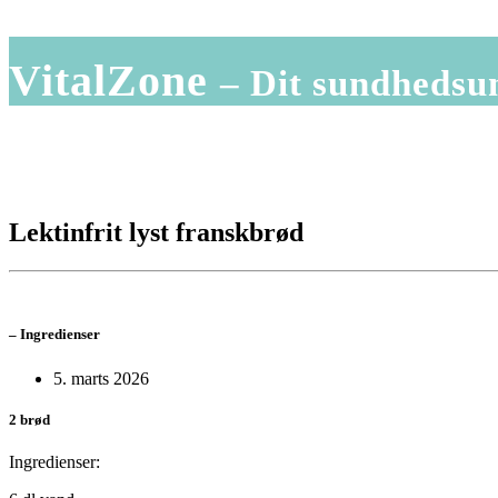
VitalZone
– Dit sundhedsu
Lektinfrit lyst franskbrød
–
Ingredienser
5. marts 2026
2 brød
Ingredienser: