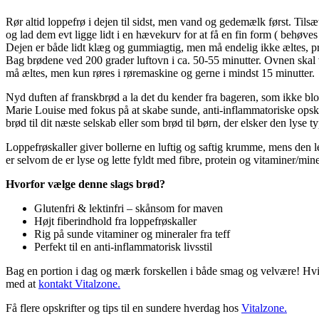
Rør altid loppefrø i dejen til sidst, men vand og gedemælk først. Tils
og lad dem evt ligge lidt i en hævekurv for at få en fin form ( behøves
Dejen er både lidt klæg og gummiagtig, men må endelig ikke æltes, pre
Bag brødene ved 200 grader luftovn i ca. 50-55 minutter. Ovnen skal v
må æltes, men kun røres i røremaskine og gerne i mindst 15 minutter.
Nyd duften af franskbrød a la det du kender fra bageren, som ikke blot
Marie Louise med fokus på at skabe sunde, anti-inflammatoriske opskr
brød til dit næste selskab eller som brød til børn, der elsker den lyse t
Loppefrøskaller giver bollerne en luftig og saftig krumme, mens den
er selvom de er lyse og lette fyldt med fibre, protein og vitaminer/min
Hvorfor vælge denne slags brød?
Glutenfri & lektinfri – skånsom for maven
Højt fiberindhold fra loppefrøskaller
Rig på sunde vitaminer og mineraler fra teff
Perfekt til en anti-inflammatorisk livsstil
Bag en portion i dag og mærk forskellen i både smag og velvære! Hvis du
med at
kontakt Vitalzone.
Få flere opskrifter og tips til en sundere hverdag hos
Vitalzone.