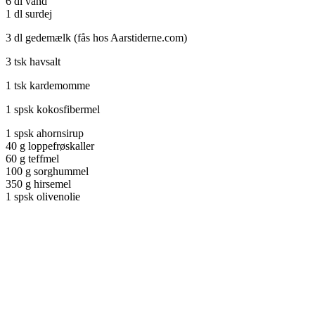
6 dl vand
1 dl surdej
3 dl gedemælk (fås hos Aarstiderne.com)
3 tsk havsalt
1 tsk kardemomme
1 spsk kokosfibermel
1 spsk ahornsirup
40 g loppefrøskaller
60 g teffmel
100 g sorghummel
350 g hirsemel
1 spsk olivenolie