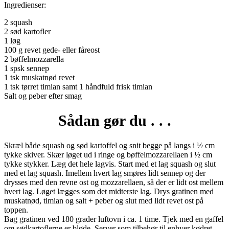
Ingredienser:
2 squash
2 sød kartofler
1 løg
100 g revet gede- eller fåreost
2 bøffelmozzarella
1 spsk sennep
1 tsk muskatnød revet
1 tsk tørret timian samt 1 håndfuld frisk timian
Salt og peber efter smag
Sådan gør du . . .
Skræl både squash og sød kartoffel og snit begge på langs i ½ cm
tykke skiver. Skær løget ud i ringe og bøffelmozzarellaen i ½ cm
tykke stykker. Læg det hele lagvis. Start med et lag squash og slut
med et lag squash. Imellem hvert lag smøres lidt sennep og der
drysses med den revne ost og mozzarellaen, så der er lidt ost mellem
hvert lag. Løget lægges som det midterste lag. Drys gratinen med
muskatnød, timian og salt + peber og slut med lidt revet ost på
toppen.
Bag gratinen ved 180 grader luftovn i ca. 1 time. Tjek med en gaffel
om sødkartoflerne er bløde. Server som tilbehør til enhver kødret.