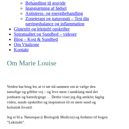
Behandling til gravide
Igangsætning af fødsel
Antistress- og energibehandling
Zoneterapi og naturopati – Test din
næringsbalance og inflammation
Glutenfri og lektinfri opskrifter
Spiratualitet og Sundhed – videoer
Blog – Kost & Sundhed
Om Vitalzone
Kontakt
Om Marie Louise
Verden har brug for, at vi tør stå sammen om at vælge den
naturlige og giftfrie vej – og leve mere i samklang med det
jordnære og bæredygtige … Derfor viser jeg dig artikler, faglig
viden, sunde opskrifter og inspiration til en mere sund og
holistisk livsstil.
Jeg er bl.a. Naturopat (i Biologisk Medicin) og forfatter til bogen
“Lektinfri”.