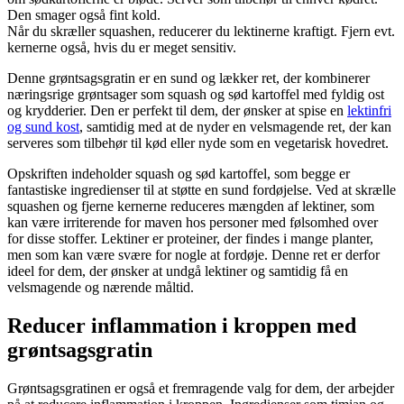
Den smager også fint kold.
Når du skræller squashen, reducerer du lektinerne kraftigt. Fjern evt.
kernerne også, hvis du er meget sensitiv.
Denne grøntsagsgratin er en sund og lækker ret, der kombinerer
næringsrige grøntsager som squash og sød kartoffel med fyldig ost
og krydderier. Den er perfekt til dem, der ønsker at spise en
lektinfri
og sund kost
, samtidig med at de nyder en velsmagende ret, der kan
serveres som tilbehør til kød eller nyde som en vegetarisk hovedret.
Opskriften indeholder squash og sød kartoffel, som begge er
fantastiske ingredienser til at støtte en sund fordøjelse. Ved at skrælle
squashen og fjerne kernerne reduceres mængden af lektiner, som
kan være irriterende for maven hos personer med følsomhed over
for disse stoffer. Lektiner er proteiner, der findes i mange planter,
men som kan være svære for nogle at fordøje. Denne ret er derfor
ideel for dem, der ønsker at undgå lektiner og samtidig få en
velsmagende og nærende måltid.
Reducer inflammation i kroppen med
grøntsagsgratin
Grøntsagsgratinen er også et fremragende valg for dem, der arbejder