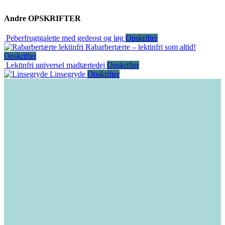
Andre
OPSKRIFTER
Peberfrugtgalette med gedeost og løg
Opskrifter
Rabarbertærte – lektinfri som altid!
Opskrifter
Lektinfri universel madtærtedej
Opskrifter
Linsegryde
Opskrifter