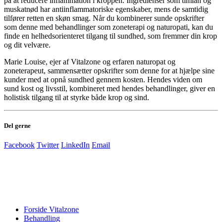
på at reducere inflammation i kroppen. Ingredienser som timian og
muskatnød har antiinflammatoriske egenskaber, mens de samtidig
tilfører retten en skøn smag. Når du kombinerer sunde opskrifter
som denne med behandlinger som zoneterapi og naturopati, kan du
finde en helhedsorienteret tilgang til sundhed, som fremmer din krop
og dit velvære.
Marie Louise, ejer af Vitalzone og erfaren naturopat og
zoneterapeut, sammensætter opskrifter som denne for at hjælpe sine
kunder med at opnå sundhed gennem kosten. Hendes viden om
sund kost og livsstil, kombineret med hendes behandlinger, giver en
holistisk tilgang til at styrke både krop og sind.
Del gerne
Facebook
Twitter
LinkedIn
Email
Forside Vitalzone
Behandling