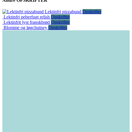
Andre
OPSKRIFTER
Lektinfri pizzabund
Opskrifter
Lektinfri peberfugt relish
Opskrifter
Lektinfrit lyst franskbrød
Opskrifter
Blomme og løgchutney
Opskrifter