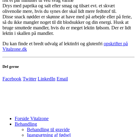
rist et par minutter til ved svag varme
Drys med paprika og salt efter smag og tilsæt evt. et skvæt
olivenolie mere, hvis du synes der skal lidt mere fedtstof til.
Disse snack nødder er skønne at have med på arbejde eller på ferie,
så du ikke mangler noget til dit blodsukker og din energi. Husk at
bruge smuttede mandler, hvis du er meget lektin følsom. Der er lidt
lektin i skallen på mandler.
Du kan finde et bredt udvalg af lektinfri og glutenfri
opskrifter på
Vitalzone.dk
Del gerne
Facebook
Twitter
LinkedIn
Email
Forside Vitalzone
Behandling
Behandling til gravide
Igangsætning af fødsel