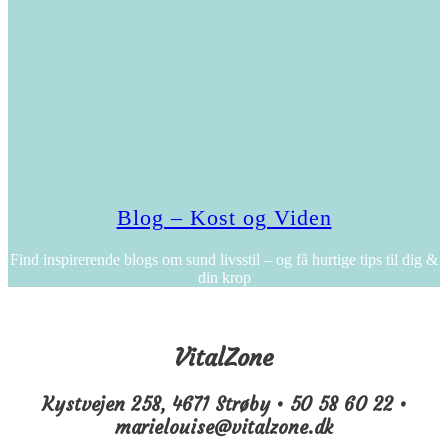
Blog – Kost og Viden
Find inspirerende blogs om sund livsstil – og få hurtige tips til dig &
din krop
VitalZone
Kystvejen 258, 4671 Strøby • 50 58 60 22 •
marielouise@vitalzone.dk