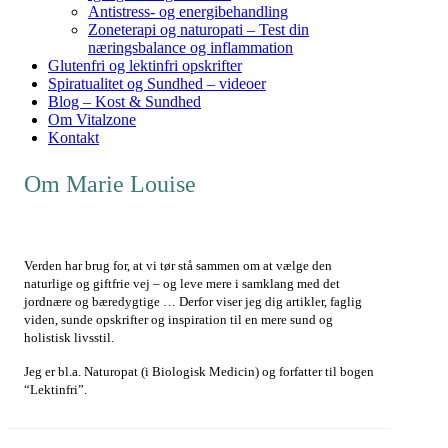
Antistress- og energibehandling
Zoneterapi og naturopati – Test din
næringsbalance og inflammation
Glutenfri og lektinfri opskrifter
Spiratualitet og Sundhed – videoer
Blog – Kost & Sundhed
Om Vitalzone
Kontakt
Om Marie Louise
Verden har brug for, at vi tør stå sammen om at vælge den
naturlige og giftfrie vej – og leve mere i samklang med det
jordnære og bæredygtige … Derfor viser jeg dig artikler, faglig
viden, sunde opskrifter og inspiration til en mere sund og
holistisk livsstil.
Jeg er bl.a. Naturopat (i Biologisk Medicin) og forfatter til bogen
“Lektinfri”.