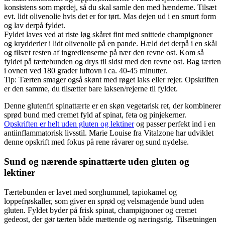
konsistens som mørdej, så du skal samle den med hænderne. Tilsæt
evt. lidt olivenolie hvis det er for tørt. Mas dejen ud i en smurt form
og lav derpå fyldet.
Fyldet laves ved at riste løg skåret fint med snittede champignoner
og krydderier i lidt olivenolie på en pande. Hæld det derpå i en skål
og tilsæt resten af ingredienserne på nær den revne ost. Kom så
fyldet på tærtebunden og drys til sidst med den revne ost. Bag tærten
i ovnen ved 180 grader luftovn i ca. 40-45 minutter.
Tip: Tærten smager også skønt med røget laks eller rejer. Opskriften
er den samme, du tilsætter bare laksen/rejerne til fyldet.
Denne glutenfri spinattærte er en skøn vegetarisk ret, der kombinerer
sprød bund med cremet fyld af spinat, feta og pinjekerner.
Opskriften er helt uden gluten og lektiner
og passer perfekt ind i en
antiinflammatorisk livsstil. Marie Louise fra Vitalzone har udviklet
denne opskrift med fokus på rene råvarer og sund nydelse.
Sund og nærende spinattærte uden gluten og
lektiner
Tærtebunden er lavet med sorghummel, tapiokamel og
loppefrøskaller, som giver en sprød og velsmagende bund uden
gluten. Fyldet byder på frisk spinat, champignoner og cremet
gedeost, der gør tærten både mættende og næringsrig. Tilsætningen