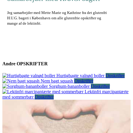
Jeg samarbejder med Mette Marie og Kathrine fra det glutenfri
H.U.G. bageri i København om alle glutenfrie opskrifter og
mange af de lektinfri.
Andre
OPSKRIFTER
Hurtigbagte valnød boller
Opskrifter
Nem bagt squash
Opskrifter
Sorghum-bananboller
Opskrifter
Lektinfri marcipantærte
med sommerbær
Opskrifter