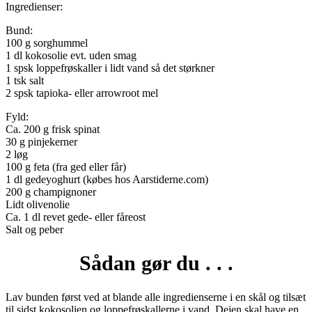
Ingredienser:
Bund:
100 g sorghummel
1 dl kokosolie evt. uden smag
1 spsk loppefrøskaller i lidt vand så det størkner
1 tsk salt
2 spsk tapioka- eller arrowroot mel
Fyld:
Ca. 200 g frisk spinat
30 g pinjekerner
2 løg
100 g feta (fra ged eller får)
1 dl gedeyoghurt (købes hos Aarstiderne.com)
200 g champignoner
Lidt olivenolie
Ca. 1 dl revet gede- eller fåreost
Salt og peber
Sådan gør du . . .
Lav bunden først ved at blande alle ingredienserne i en skål og tilsæt
til sidst kokosolien og loppefrøskallerne i vand. Dejen skal have en