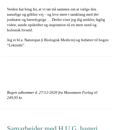
Verden har brug for, at vi tør stå sammen om at vælge den
naturlige og giftfrie vej – og leve mere i samklang med det
jordnære og bæredygtige … Derfor viser jeg dig artikler, faglig
viden, sunde opskrifter og inspiration til en mere sund og
holistisk livsstil.
Jeg er bl.a. Naturopat (i Biologisk Medicin) og forfatter til bogen
“Lektinfri”.
Bogen udkommer d. 27/12-2020 fra Muusmann Forlag til
249,95 kr.
Samarbejder med H.U.G. bageri