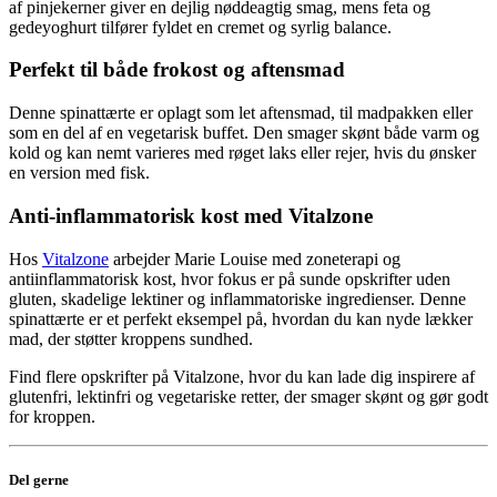
af pinjekerner giver en dejlig nøddeagtig smag, mens feta og
gedeyoghurt tilfører fyldet en cremet og syrlig balance.
Perfekt til både frokost og aftensmad
Denne spinattærte er oplagt som let aftensmad, til madpakken eller
som en del af en vegetarisk buffet. Den smager skønt både varm og
kold og kan nemt varieres med røget laks eller rejer, hvis du ønsker
en version med fisk.
Anti-inflammatorisk kost med Vitalzone
Hos
Vitalzone
arbejder Marie Louise med zoneterapi og
antiinflammatorisk kost, hvor fokus er på sunde opskrifter uden
gluten, skadelige lektiner og inflammatoriske ingredienser. Denne
spinattærte er et perfekt eksempel på, hvordan du kan nyde lækker
mad, der støtter kroppens sundhed.
Find flere opskrifter på Vitalzone, hvor du kan lade dig inspirere af
glutenfri, lektinfri og vegetariske retter, der smager skønt og gør godt
for kroppen.
Del gerne