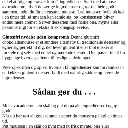
enkel at følge og kræver kun få ingredienser. Start med at mose
avocadoerne, tilsæt de øvrige ingredienser og rør det hele godt
sammen, indtil du får en ensartet mousse. Lad moussen hvile på køl
i en times tid, så smagen kan samle sig, og konsistensen bliver
endnu mere cremet. Server desserten med friske bær, mynte eller
passionsfrugt for en ekstra frisk smagsoplevelse.
Glutenfri nydelse uden kompromis
Denne glutenfri
chokolademousse er et sundere alternativ til traditionelle desserter og
egner sig perfekt til dig, der lever glutenfrit eller blot ønsker at
forkæle dig selv med en let og nærende dessert. Den passer til alt fra
hyggelige hverdagsaftener til festlige anledninger.
Prøv opskriften og oplev, hvordan få ingredienser kan forvandles til
en lækker, glutenfri dessert fyldt med naturlig sødme og nærende
ingredienser.
Sådan gør du . . .
Mos avocadoerne i en skål og put derpå alle ingredienser i og rør
godt.
Når du har rørt alt godt sammen sætter du moussen på køl en times
tid.
Put moussen i en skål og pynt med fx frisk mynte, bær eller