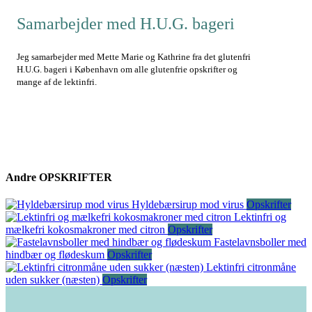
Samarbejder med H.U.G. bageri
Jeg samarbejder med Mette Marie og Kathrine fra det glutenfri
H.U.G. bageri i København om alle glutenfrie opskrifter og
mange af de lektinfri.
Andre
OPSKRIFTER
Hyldebærsirup mod virus
Opskrifter
Lektinfri og
mælkefri kokosmakroner med citron
Opskrifter
Fastelavnsboller med
hindbær og flødeskum
Opskrifter
Lektinfri citronmåne
uden sukker (næsten)
Opskrifter