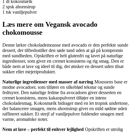
1 dl kokosmælk
2 spsk ahornsirup
1 tsk vaniljepulver
Læs mere om Vegansk avocado
chokomousse
Denne lækre chokolademousse med avocado er den perfekte sunde
dessert, der tilfredsstiller den søde tand uden at gå på kompromis
med sundheden. Opskriften er helt glutenfri og lavet på naturlige
ingredienser, som giver en cremet konsistens og rig smag. Den er
både nem at lave og ideel til dig, der ønsker en dessert uden tilsat
sukker eller mejeriprodukter.
Naturlige ingredienser med masser af næring
Moussens base er
modne avocadoer, som tilfører en silkeblød tekstur og sunde
fedtsyrer. Den naturlige fedme fra avocadoen giver desserten en
cremet konsistens, mens kakaopulveret tilføjer en intens
chokoladesmag. Kokosmælk bidrager med en let tropisk undertone,
der balancerer smagen, mens ahornsirup giver en mild sødme uden
raffineret sukker. Et strejf af vaniljepulver fuldender smagen med
varme, aromatiske noter.
Nem at lave – perfekt til enhver lejlighed
Opskriften er utrolig