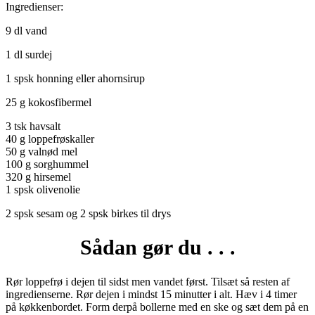
Ingredienser:
9 dl vand
1 dl surdej
1 spsk honning eller ahornsirup
25 g kokosfibermel
3 tsk havsalt
40 g loppefrøskaller
50 g valnød mel
100 g sorghummel
320 g hirsemel
1 spsk olivenolie
2 spsk sesam og 2 spsk birkes til drys
Sådan gør du . . .
Rør loppefrø i dejen til sidst men vandet først. Tilsæt så resten af
ingredienserne. Rør dejen i mindst 15 minutter i alt. Hæv i 4 timer
på køkkenbordet. Form derpå bollerne med en ske og sæt dem på en