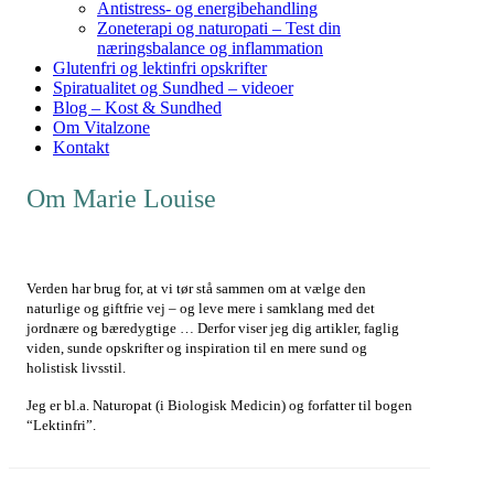
Antistress- og energibehandling
Zoneterapi og naturopati – Test din
næringsbalance og inflammation
Glutenfri og lektinfri opskrifter
Spiratualitet og Sundhed – videoer
Blog – Kost & Sundhed
Om Vitalzone
Kontakt
Om Marie Louise
Verden har brug for, at vi tør stå sammen om at vælge den
naturlige og giftfrie vej – og leve mere i samklang med det
jordnære og bæredygtige … Derfor viser jeg dig artikler, faglig
viden, sunde opskrifter og inspiration til en mere sund og
holistisk livsstil.
Jeg er bl.a. Naturopat (i Biologisk Medicin) og forfatter til bogen
“Lektinfri”.