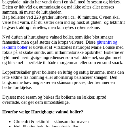
bageplade, når du har vendt dem i en skål med fx sesam og birkes.
Dejen er lidt våd og gummiagtig og må ikke æltes eller presses
sammen, så mister de luftigheden.
Bag bollerne ved 220 grader luftovn i ca. 40 minutter. Ovnen skal
være helt varm, når du sætter dem ind og husk at gluten- og lektinfrit
bagværk aldrig må æltes, men kun røres i røremaskine.
Nyd duften af hurtigbagte valnød boller, som ikke blot smager
fantastisk, men også støtter din krops velvære. Disse
glutenfri og
lektinfri boller
er udviklet af Vitalzones naturopat Marie Louise med
fokus på at skabe sunde, anti-inflammatoriske opskrifter. Bollerne er
fyldt med næringsrige ingredienser som valnøddemel, sorghummel
og hirsemel – perfekte til både morgenmad eller som en sund snack.
Loppefrøskaller giver bollerne en luftig og saftig krumme, mens den
lette sødme fra honning eller ahornsirup balancerer smagen. Den
langsomme hævning sikrer en skånsom proces, der fremmer en
bedre fordøjelse.
Drysset med sesam og birkes får bollerne en lækker, sprød
overflade, der gør dem uimodståelige.
Hvorfor vælge Hurtigbagte valnød boller?
Glutenfri & lektinfri – skånsom for maven
Højt fiberindhold fra loppefrøskaller