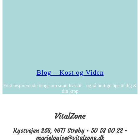
Blog – Kost og Viden
Find inspirerende blogs om sund livsstil – og få hurtige tips til dig &
din krop
VitalZone
Kystvejen 258, 4671 Strøby • 50 58 60 22 •
marielouise@vitalzone.dk