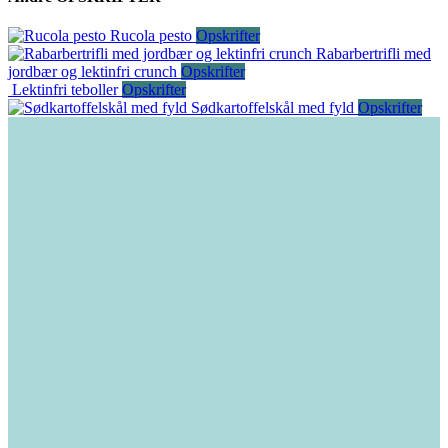
Rucola pesto
Opskrifter
Rabarbertrifli med
jordbær og lektinfri crunch
Opskrifter
Lektinfri teboller
Opskrifter
Sødkartoffelskål med fyld
Opskrifter