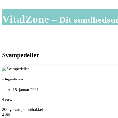
VitalZone
– Dit sundhedsu
Svampedeller
–
Ingredienser
18. januar 2021
4 pers.
200 g svampe finthakket
2 æg