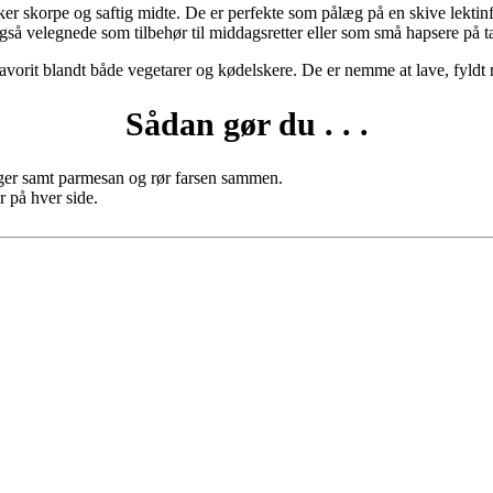
er skorpe og saftig midte. De er perfekte som pålæg på en skive lektinf
gså velegnede som tilbehør til middagsretter eller som små hapsere på t
avorit blandt både vegetarer og kødelskere. De er nemme at lave, fyldt 
Sådan gør du . . .
flager samt parmesan og rør farsen sammen.
r på hver side.