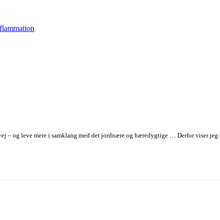
nflammation
 vej – og leve mere i samklang med det jordnære og bæredygtige … Derfor viser jeg di