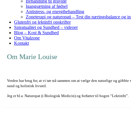
Behandling til gravide
Igangsætning af fødsel
Antistress- og energibehandling
Zoneterapi og naturopati – Test din næringsbalance og i
Glutenfri og lektinfri opskrifter
Spiratualitet og Sundhed – videoer
Blog – Kost & Sundhed
Om Vitalzone
Kontakt
Om Marie Louise
Verden har brug for, at vi tør stå sammen om at vælge den naturlige og giftfrie
sund og holistisk livsstil.
Jeg er bl.a. Naturopat (i Biologisk Medicin) og forfatter til bogen “Lektinfri”.