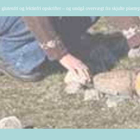
 glutenfri og lektinfri opskrifter – og undgå overvægt fra skjulte plantep