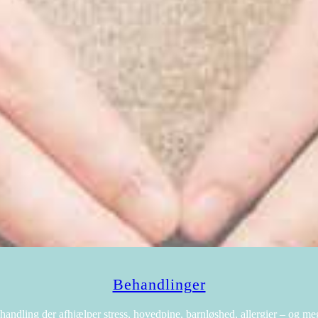
Behandlinger
handling der afhjælper stress, hovedpine, barnløshed, allergier – og me