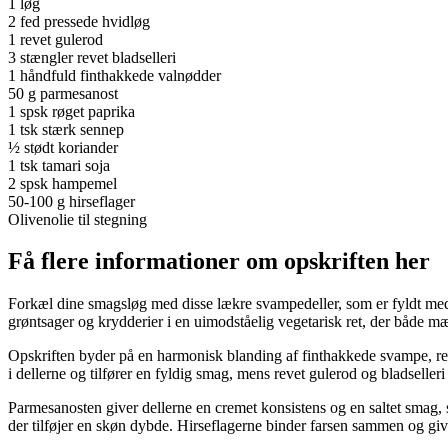
1 løg
2 fed pressede hvidløg
1 revet gulerod
3 stængler revet bladselleri
1 håndfuld finthakkede valnødder
50 g parmesanost
1 spsk røget paprika
1 tsk stærk sennep
½ stødt koriander
1 tsk tamari soja
2 spsk hampemel
50-100 g hirseflager
Olivenolie til stegning
Få flere informationer om opskriften her
Forkæl dine smagsløg med disse lækre svampedeller, som er fyldt med s
grøntsager og krydderier i en uimodståelig vegetarisk ret, der både mætt
Opskriften byder på en harmonisk blanding af finthakkede svampe, r
i dellerne og tilfører en fyldig smag, mens revet gulerod og bladselleri
Parmesanosten giver dellerne en cremet konsistens og en saltet smag,
der tilføjer en skøn dybde. Hirseflagerne binder farsen sammen og giv