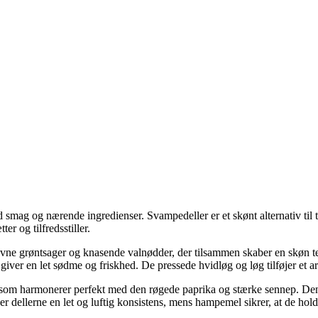
mag og nærende ingredienser. Svampedeller er et skønt alternativ til tr
er og tilfredsstiller.
evne grøntsager og knasende valnødder, der tilsammen skaber en skøn
 giver en let sødme og friskhed. De pressede hvidløg og løg tilføjer et a
 som harmonerer perfekt med den røgede paprika og stærke sennep. Den l
er dellerne en let og luftig konsistens, mens hampemel sikrer, at de ho