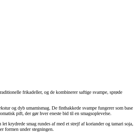
aditionelle frikadeller, og de kombinerer saftige svampe, sprøde
 tekstur og dyb umamismag. De finthakkede svampe fungerer som base
romatisk pift, der gør hver eneste bid til en smagsoplevelse.
et krydrede smag rundes af med et strejf af koriander og tamari soja,
lder formen under stegningen.