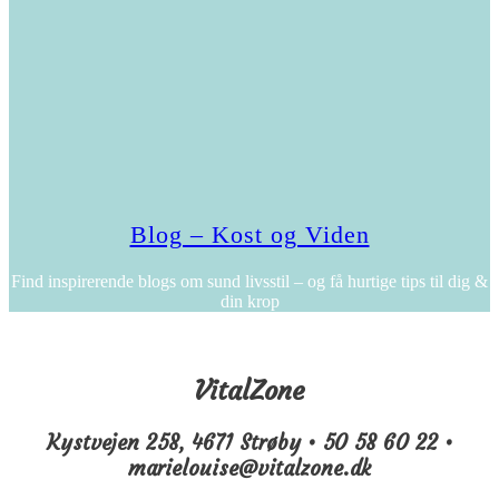
Blog – Kost og Viden
Find inspirerende blogs om sund livsstil – og få hurtige tips til dig &
din krop
VitalZone
Kystvejen 258, 4671 Strøby • 50 58 60 22 •
marielouise@vitalzone.dk