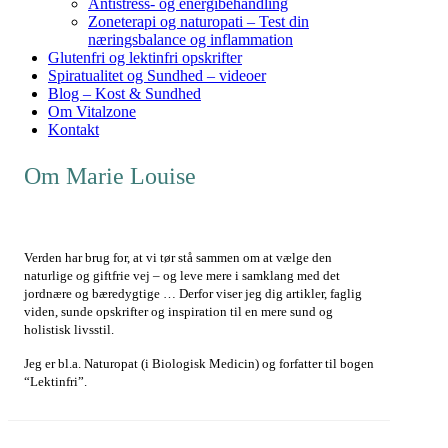
Antistress- og energibehandling
Zoneterapi og naturopati – Test din
næringsbalance og inflammation
Glutenfri og lektinfri opskrifter
Spiratualitet og Sundhed – videoer
Blog – Kost & Sundhed
Om Vitalzone
Kontakt
Om Marie Louise
Verden har brug for, at vi tør stå sammen om at vælge den
naturlige og giftfrie vej – og leve mere i samklang med det
jordnære og bæredygtige … Derfor viser jeg dig artikler, faglig
viden, sunde opskrifter og inspiration til en mere sund og
holistisk livsstil.
Jeg er bl.a. Naturopat (i Biologisk Medicin) og forfatter til bogen
“Lektinfri”.