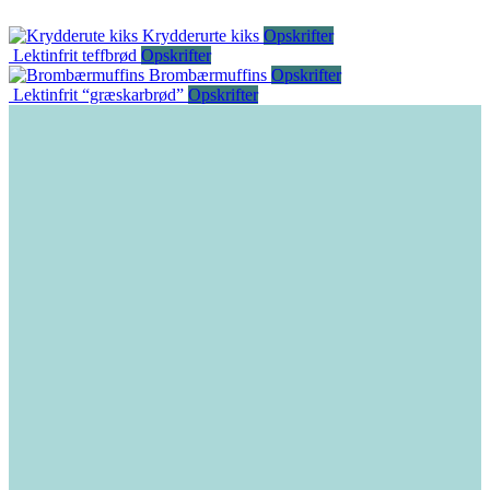
Krydderurte kiks
Opskrifter
Lektinfrit teffbrød
Opskrifter
Brombærmuffins
Opskrifter
Lektinfrit “græskarbrød”
Opskrifter