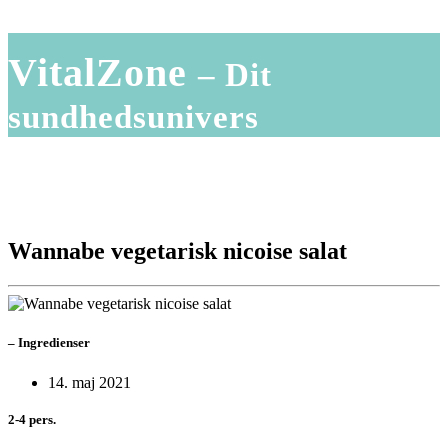
VitalZone
– Dit
sundhedsunivers
Wannabe vegetarisk nicoise salat
–
Ingredienser
14. maj 2021
2-4 pers.