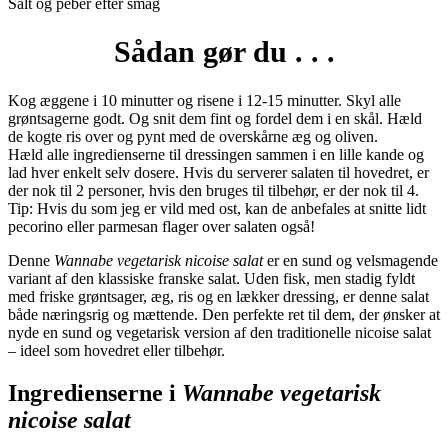
Salt og peber efter smag
Sådan gør du . . .
Kog æggene i 10 minutter og risene i 12-15 minutter. Skyl alle
grøntsagerne godt. Og snit dem fint og fordel dem i en skål. Hæld
de kogte ris over og pynt med de overskårne æg og oliven.
Hæld alle ingredienserne til dressingen sammen i en lille kande og
lad hver enkelt selv dosere. Hvis du serverer salaten til hovedret, er
der nok til 2 personer, hvis den bruges til tilbehør, er der nok til 4.
Tip: Hvis du som jeg er vild med ost, kan de anbefales at snitte lidt
pecorino eller parmesan flager over salaten også!
Denne
Wannabe vegetarisk nicoise salat
er en sund og velsmagende
variant af den klassiske franske salat. Uden fisk, men stadig fyldt
med friske grøntsager, æg, ris og en lækker dressing, er denne salat
både næringsrig og mættende. Den perfekte ret til dem, der ønsker at
nyde en sund og vegetarisk version af den traditionelle nicoise salat
– ideel som hovedret eller tilbehør.
Ingredienserne i
Wannabe vegetarisk
nicoise salat