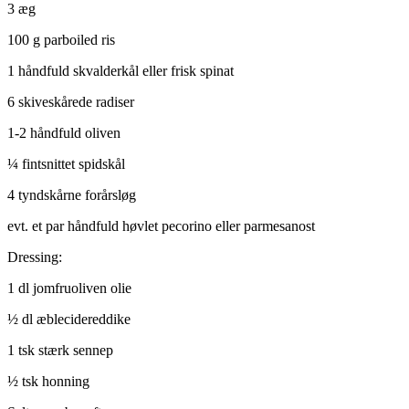
3 æg
100 g parboiled ris
1 håndfuld skvalderkål eller frisk spinat
6 skiveskårede radiser
1-2 håndfuld oliven
¼ fintsnittet spidskål
4 tyndskårne forårsløg
evt. et par håndfuld høvlet pecorino eller parmesanost
Dressing:
1 dl jomfruoliven olie
½ dl æblecidereddike
1 tsk stærk sennep
½ tsk honning