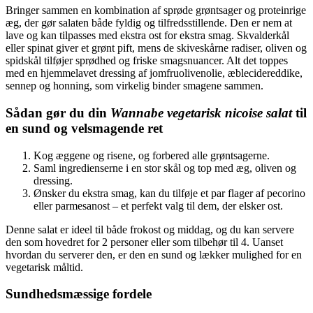
Bringer sammen en kombination af sprøde grøntsager og proteinrige
æg, der gør salaten både fyldig og tilfredsstillende. Den er nem at
lave og kan tilpasses med ekstra ost for ekstra smag. Skvalderkål
eller spinat giver et grønt pift, mens de skiveskårne radiser, oliven og
spidskål tilføjer sprødhed og friske smagsnuancer. Alt det toppes
med en hjemmelavet dressing af jomfruolivenolie, æblecidereddike,
sennep og honning, som virkelig binder smagene sammen.
Sådan gør du din
Wannabe vegetarisk nicoise salat
til
en sund og velsmagende ret
Kog æggene og risene, og forbered alle grøntsagerne.
Saml ingredienserne i en stor skål og top med æg, oliven og
dressing.
Ønsker du ekstra smag, kan du tilføje et par flager af pecorino
eller parmesanost – et perfekt valg til dem, der elsker ost.
Denne salat er ideel til både frokost og middag, og du kan servere
den som hovedret for 2 personer eller som tilbehør til 4. Uanset
hvordan du serverer den, er den en sund og lækker mulighed for en
vegetarisk måltid.
Sundhedsmæssige fordele