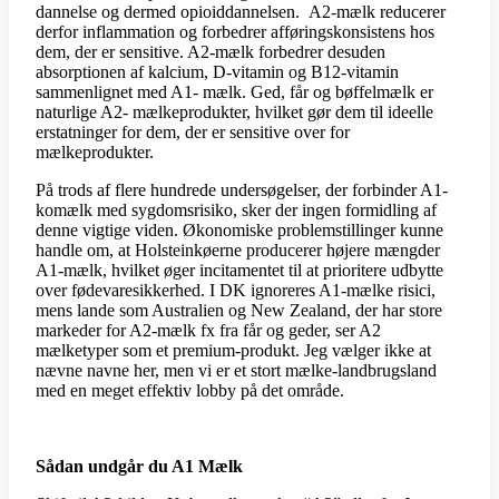
dannelse og dermed opioiddannelsen. A2-mælk reducerer
derfor inflammation og forbedrer afføringskonsistens hos
dem, der er sensitive. A2-mælk forbedrer desuden
absorptionen af kalcium, D-vitamin og B12-vitamin
sammenlignet med A1- mælk. Ged, får og bøffelmælk er
naturlige A2- mælkeprodukter, hvilket gør dem til ideelle
erstatninger for dem, der er sensitive over for
mælkeprodukter.
På trods af flere hundrede undersøgelser, der forbinder A1-
komælk med sygdomsrisiko, sker der ingen formidling af
denne vigtige viden. Økonomiske problemstillinger kunne
handle om, at Holsteinkøerne producerer højere mængder
A1-mælk, hvilket øger incitamentet til at prioritere udbytte
over fødevaresikkerhed. I DK ignoreres A1-mælke risici,
mens lande som Australien og New Zealand, der har store
markeder for A2-mælk fx fra får og geder, ser A2
mælketyper som et premium-produkt. Jeg vælger ikke at
nævne navne her, men vi er et stort mælke-landbrugsland
med en meget effektiv lobby på det område.
Sådan undgår du A1 Mælk