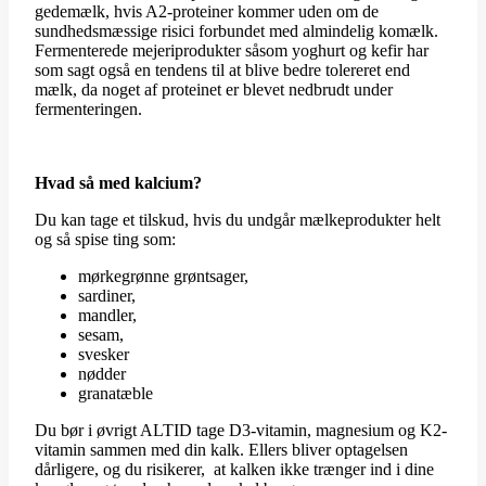
gedemælk, hvis A2-proteiner kommer uden om de
sundhedsmæssige risici forbundet med almindelig komælk.
Fermenterede mejeriprodukter såsom yoghurt og kefir har
som sagt også en tendens til at blive bedre tolereret end
mælk, da noget af proteinet er blevet nedbrudt under
fermenteringen.
Hvad så med kalcium?
Du kan tage et tilskud, hvis du undgår mælkeprodukter helt
og så spise ting som:
mørkegrønne grøntsager,
sardiner,
mandler,
sesam,
svesker
nødder
granatæble
Du bør i øvrigt ALTID tage D3-vitamin, magnesium og K2-
vitamin sammen med din kalk. Ellers bliver optagelsen
dårligere, og du risikerer, at kalken ikke trænger ind i dine