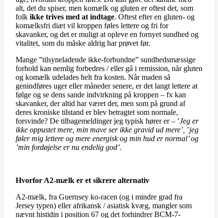
alt, det du spiser, men komælk og gluten er oftest det, som
folk
ikke trives med at indtage
. Oftest efter en gluten- og
komælksfri diæt vil kroppen føles lettere og fri for
skavanker, og det er muligt at opleve en fornyet sundhed og
vitalitet, som du måske aldrig har prøvet før.
Mange ”tilsyneladende ikke-forbundne” sundhedsmæssige
forhold kan nemlig forbedres / eller gå i remission, når gluten
og komælk udelades helt fra kosten. Når maden så
genindføres uger eller måneder senere, er det langt lettere at
følge og se dens sande indvirkning på kroppen – fx kan
skavanker, der altid har været der, men som på grund af
deres kroniske tilstand er blev betragtet som normale,
forsvinde? De tilbagemeldinger jeg typisk hører er – ’
Jeg er
ikke oppustet mere, min mave ser ikke gravid ud mere’,
’
jeg
føler mig lettere og mere energisk og min hud er normal’ og
’min fordøjelse er nu endelig god’.
Hvorfor A2-mælk er et sikrere alternativ
A2-mælk, fra Guernsey ko-racen (og i mindre grad fra
Jersey typen) eller afrikansk / asiatisk kvæg, mangler som
nævnt histidin i position 67 og det forhindrer BCM-7-