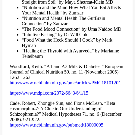
Straight from Soil” by Maya Shetreat-Klein MD
“Nutrition and the Mind How What You Eat Affects
Your Mental Health” by Zamzar
“Nutrition and Mental Health The GutBrain
Connection” by Zamzar
“The Food Mood Connection” by Uma Naidoo MD
“Intuitive Fasting” by Dr Will Cole
“Food What the Heck Should I Cook” by Mark
Hyman
“Healing the Thyroid with Ayurveda” by Marianne
Teitelbaum
Woodford, Keith. “A1 and A2 Milk & Diabetes.” European
Journal of Clinical Nutrition 59, no. 11 (November 2005):
1262-1263.
https://www.ncbi.nlm.nih.gov/pmc/articles/PMC1810120/.
https://www.mdpi.com/2072-6643/6/1/15
Cade, Robert, Zhongjie Sun, and Fiona McLean. “Beta-
casomorphin-7: A Clue to Our Understanding of
Schizophrenia?” Medical Hypotheses 71, no. 6 (December
2008): 921-922.
https://www.ncbi.nlm.nih.gov/pubmed/18000095.