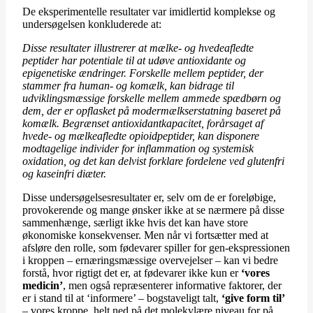
De eksperimentelle resultater var imidlertid komplekse og
undersøgelsen konkluderede at:
Disse resultater illustrerer at mælke- og hvedeafledte
peptider har potentiale til at udøve antioxidante og
epigenetiske ændringer. Forskelle mellem peptider, der
stammer fra human- og komælk, kan bidrage til
udviklingsmæssige forskelle mellem ammede spædbørn og
dem, der er opflasket på modermælkserstatning baseret på
komælk. Begrænset antioxidantkapacitet, forårsaget af
hvede- og mælkeafledte opioidpeptider, kan disponere
modtagelige individer for inflammation og systemisk
oxidation, og det kan delvist forklare fordelene ved glutenfri
og kaseinfri diæter.
Disse undersøgelsesresultater er, selv om de er foreløbige,
provokerende og mange ønsker ikke at se nærmere på disse
sammenhænge, særligt ikke hvis det kan have store
økonomiske konsekvenser. Men når vi fortsætter med at
afsløre den rolle, som fødevarer spiller for gen-ekspressionen
i kroppen – ernæringsmæssige overvejelser – kan vi bedre
forstå, hvor rigtigt det er, at fødevarer ikke kun er
‘vores
medicin’
, men også repræsenterer informative faktorer, der
er i stand til at ‘informere’ – bogstaveligt talt,
‘give form til’
– vores kroppe, helt ned på det molekylære niveau for på