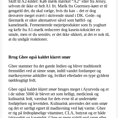
Skift til A2-kilder: Køb mælk mærket “A2” eller fra Jersey,
selvom de ikke er helt A1 fri. Mælk fra Guernsey-køer er til
gengæld det, du skal vælge, hvis du kan – det er dog
desværre meget svært i skrivende stund i DK. Gede- og
fåremælk er sikre alternativer såvel som bøffel- og
kamelmælk. Fermenterede mejeriprodukter som fx yoghurt
og kefir fra A1-mælk reducerer dog kasein-toksicitet en
smule, men er du sensitiv, er det ikke sikkert, at det er nok til,
at du undgår reaktioner.
Brug Ghee også kaldet klaret smør
Ghee stammer fra det gamle Indien og bliver traditionelt
fremstillet ved at simre smør, indtil vandet fordamper og
mælkesyrerne adskiller sig, hvilket efterlader en type gyldent
nøddeagtigt fedt.
Ghee også kaldet
klaret smør
bruges meget i Ayurveda og er
i de sidste 5000 år blevet set som helligt, medicinsk og
kulinarisk fedt, værdsat for dets evne til at understøtte
fordøjelsen og levetiden. Kulinarisk anvendes det som smør
og det er særligt egnet til madlavning ved høj varme. Ghee
er rig på fedtopløselige vitaminer, CLA, butyrat og er både
laktosefrit og kaseinfrit. Ghee er mere stabilt end smør eller