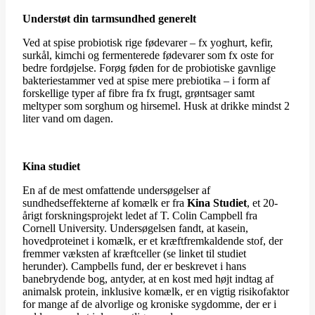
Understøt din tarmsundhed generelt
Ved at spise probiotisk rige fødevarer – fx yoghurt, kefir,
surkål, kimchi og fermenterede fødevarer som fx oste for
bedre fordøjelse. Forøg føden for de probiotiske gavnlige
bakteriestammer ved at spise mere prebiotika – i form af
forskellige typer af fibre fra fx frugt, grøntsager samt
meltyper som sorghum og hirsemel. Husk at drikke mindst 2
liter vand om dagen.
Kina studiet
En af de mest omfattende undersøgelser af
sundhedseffekterne af komælk er fra
Kina Studiet
, et 20-
årigt forskningsprojekt ledet af T. Colin Campbell fra
Cornell University. Undersøgelsen fandt, at kasein,
hovedproteinet i komælk, er et kræftfremkaldende stof, der
fremmer væksten af kræftceller (se linket til studiet
herunder). Campbells fund, der er beskrevet i hans
banebrydende bog, antyder, at en kost med højt indtag af
animalsk protein, inklusive komælk, er en vigtig risikofaktor
for mange af de alvorlige og kroniske sygdomme, der er i