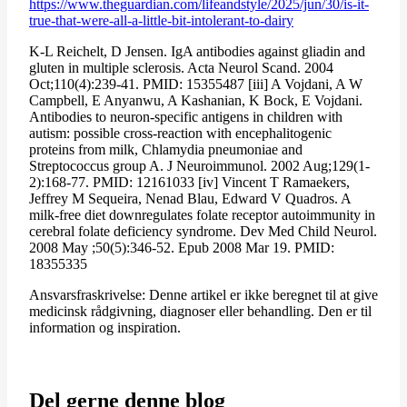
https://www.theguardian.com/lifeandstyle/2025/jun/30/is-it-
true-that-were-all-a-little-bit-intolerant-to-dairy
K-L Reichelt, D Jensen. IgA antibodies against gliadin and
gluten in multiple sclerosis. Acta Neurol Scand. 2004
Oct;110(4):239-41. PMID: 15355487 [iii] A Vojdani, A W
Campbell, E Anyanwu, A Kashanian, K Bock, E Vojdani.
Antibodies to neuron-specific antigens in children with
autism: possible cross-reaction with encephalitogenic
proteins from milk, Chlamydia pneumoniae and
Streptococcus group A. J Neuroimmunol. 2002 Aug;129(1-
2):168-77. PMID: 12161033 [iv] Vincent T Ramaekers,
Jeffrey M Sequeira, Nenad Blau, Edward V Quadros. A
milk-free diet downregulates folate receptor autoimmunity in
cerebral folate deficiency syndrome. Dev Med Child Neurol.
2008 May ;50(5):346-52. Epub 2008 Mar 19. PMID:
18355335
Ansvarsfraskrivelse: Denne artikel er ikke beregnet til at give
medicinsk rådgivning, diagnoser eller behandling. Den er til
information og inspiration.
Del gerne denne blog