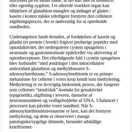
udtrykket på en sådan måde, at det kan føre til ubalancer
eller egentlig sygdom. I et allerede svækket organ kan
tilføjelsen af glutathion-manglen og indtaget af gluten /
kasein i kosten måske yderligere forstyrre den cellulære
afgiftningsproces, der er nødvendig for at opretholde
sundheden.
Undersøgelsen fandt desuden, at fordøjelsen af kasein og
gliadin (et protein i hvede) frigiver prolinrige peptider med
opioidaktivitet, der nedregulerer cystein optagelsen i
neuronale og gastrointestinale epitelceller via aktivering af
opioidreceptorer. Det efterfølgende fald i cystein optagelsen
blev forbundet “med ændringer i den intracellulære
antioxidant glutathion og methyldonoren S-
adenosylmethionin.” S-adenosylmethionin er en primær
mekanisme for cellerne i vores krop kendt som methylering.
Methylering er en livsvigtig biokemisk proces, der fungerer
som cellernes “tænd/sluk”-kontakt for genaktivitet
(epigenetik), afgiftning i leveren, dannelse af
neurotransmittere og vedligeholdelse af DNA. Ubalancer i
processen kan påvirke vores sundhed. Når S-
adenosylmethioninniveauerne er lave, kan det forstyrre
methylering, og dette er observeret i mange
patologiske/sygelige tilstande, herunder adskillige
kræftformer.