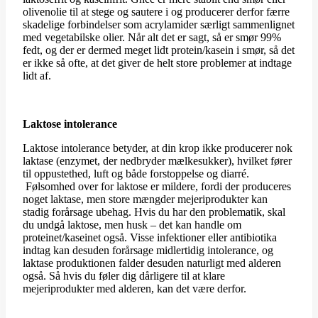
olivenolie til at stege og sautere i og producerer derfor færre
skadelige forbindelser som acrylamider særligt sammenlignet
med vegetabilske olier. Når alt det er sagt, så er smør 99%
fedt, og der er dermed meget lidt protein/kasein i smør, så det
er ikke så ofte, at det giver de helt store problemer at indtage
lidt af.
Laktose intolerance
Laktose intolerance betyder, at din krop ikke producerer nok
laktase (enzymet, der nedbryder mælkesukker), hvilket fører
til oppustethed, luft og både forstoppelse og diarré.
Følsomhed over for laktose er mildere, fordi der produceres
noget laktase, men store mængder mejeriprodukter kan
stadig forårsage ubehag. Hvis du har den problematik, skal
du undgå laktose, men husk – det kan handle om
proteinet/kaseinet også. Visse infektioner eller antibiotika
indtag kan desuden forårsage midlertidig intolerance, og
laktase produktionen falder desuden naturligt med alderen
også. Så hvis du føler dig dårligere til at klare
mejeriprodukter med alderen, kan det være derfor.