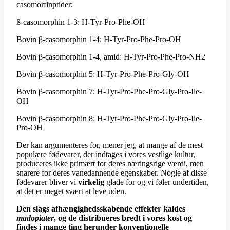
casomorfinptider:
ß-casomorphin 1-3: H-Tyr-Pro-Phe-OH
Bovin β-casomorphin 1-4: H-Tyr-Pro-Phe-Pro-OH
Bovin β-casomorphin 1-4, amid: H-Tyr-Pro-Phe-Pro-NH2
Bovin β-casomorphin 5: H-Tyr-Pro-Phe-Pro-Gly-OH
Bovin β-casomorphin 7: H-Tyr-Pro-Phe-Pro-Gly-Pro-Ile-
OH
Bovin β-casomorphin 8: H-Tyr-Pro-Phe-Pro-Gly-Pro-Ile-
Pro-OH
Der kan argumenteres for, mener jeg, at mange af de mest
populære fødevarer, der indtages i vores vestlige kultur,
produceres ikke primært for deres næringsrige værdi, men
snarere for deres vanedannende egenskaber. Nogle af disse
fødevarer bliver vi
virkelig
glade for og vi føler undertiden,
at det er meget svært at leve uden.
Den slags afhængighedsskabende effekter kaldes
madopiater
, og de distribueres bredt i vores kost og
findes i mange ting herunder konventionelle