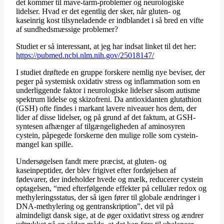
det kommer til mave-tarm-problemer og neurologiske
lidelser. Hvad er det egentlig der sker, når gluten- og
kaseinrig kost tilsyneladende er indblandet i så bred en vifte
af sundhedsmæssige problemer?
Studiet er så interessant, at jeg har indsat linket til det her:
https://pubmed.ncbi.nlm.nih.gov/25018147/
I studiet drøftede en gruppe forskere nemlig nye beviser, der
peger på systemisk oxidativ stress og inflammation som en
underliggende faktor i neurologiske lidelser såsom autisme
spektrum lidelse og skizofreni. Da antioxidanten glutathion
(GSH) ofte findes i markant lavere niveauer hos dem, der
lider af disse lidelser, og på grund af det faktum, at GSH-
syntesen afhænger af tilgængeligheden af aminosyren
cystein, påpegede forskerne den mulige rolle som cystein-
mangel kan spille.
Undersøgelsen fandt mere præcist, at gluten- og
kaseinpeptider, der blev frigivet efter fordøjelsen af
fødevarer, der indeholder hvede og mælk, reducerer cystein
optagelsen, “med efterfølgende effekter på cellulær redox og
methyleringsstatus, der så igen fører til globale ændringer i
DNA-methylering og gentranskription”, det vil på
almindeligt dansk sige, at de øger oxidativt stress og ændrer