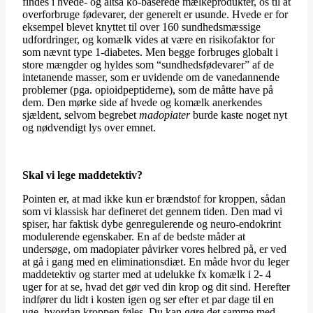
findes i hvede- og altså ko-baserede mælkeprodukter, os til at
overforbruge fødevarer, der generelt er usunde. Hvede er for
eksempel blevet knyttet til over 160 sundhedsmæssige
udfordringer, og komælk vides at være en risikofaktor for
som nævnt type 1-diabetes. Men begge forbruges globalt i
store mængder og hyldes som “sundhedsfødevarer” af de
intetanende masser, som er uvidende om de vanedannende
problemer (pga. opioidpeptiderne), som de måtte have på
dem. Den mørke side af hvede og komælk anerkendes
sjældent, selvom begrebet
madopiater
burde kaste noget nyt
og nødvendigt lys over emnet.
Skal vi lege maddetektiv?
Pointen er, at mad ikke kun er brændstof for kroppen, sådan
som vi klassisk har defineret det gennem tiden. Den mad vi
spiser, har faktisk dybe genregulerende og neuro-endokrint
modulerende egenskaber. En af de bedste måder at
undersøge, om madopiater påvirker vores helbred på, er ved
at gå i gang med en eliminationsdiæt. En måde hvor du leger
maddetektiv og starter med at udelukke fx komælk i 2- 4
uger for at se, hvad det gør ved din krop og dit sind. Herefter
indfører du lidt i kosten igen og ser efter et par dage til en
uge, hvordan kroppen føles. Du kan gøre det samme med