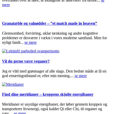
overrasket over at høre, at indtagelse af fødevarer fra denne...
se
mere
Granatæble og valnødder – ”et match made in heaven”
Glemsomhed, forvirring, uklar tænkning og andre kognitive
problemer er desværre i vækst i vores moderne samfund. Men for
nyligt fandt...
se mere
Vil du gerne være veganer?
Jeg er vild med grøntsager af alle slags. Den bedste måde at få en
god ernæringstilstand er, efter min mening,...
se mere
Find dine meridianer – kroppens skjulte energibaner
Meridianer er usynlige energibaner, der løber gennem kroppen og
transporterer livsenergi, også kaldet Qi eller Chi, til organer og
væv....
se mere