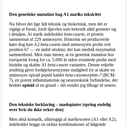
Den genetiske mutation bag A1-mælks toksicitet
Nu bliver det lige lidt teknisk og biokemisk, men det er
vigtigt at forstå, fordi djævlen som bekendt altid gemmer sig
i detaljen. Al mælk indeholder
beta-casein
, et protein
sammensat af 229 aminosyrer. Historisk set producerede
køer dog kun A2-beta-casein med aminosyren prolin ved
position 67 — en stabil struktur, der kan modstå enzymatisk
sammenbrud. Men man mener, at en genetisk mutation hos
europæisk kvæg for ca. 5.000 år siden erstattede prolin med
histidin og skabte
A1 beta-casein
varianten. Denne enkelte
ændring giver fordøjelsesenzymer mulighed for at skabe en
aminosyre opioid peptid kaldet
beta-casomorphin-7
(BCM-
7), en potent inflammatorisk og neurotoksisk forbindelse, der
hedder
opioid
af en grund – det vender jeg tilbage til senere.
Den tekniske forklaring – madopiater (spring endelig
over hvis du ikke orker den)
Men altså komælk, afhængigt af mælkesorten (A1 eller A2),
indeholder begge en række kombinationer af følgende