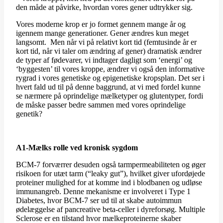
den måde at påvirke, hvordan vores gener udtrykker sig.
Vores moderne krop er jo formet gennem mange år og
igennem mange generationer. Gener ændres kun meget
langsomt. Men når vi på relativt kort tid (femtusinde år er
kort tid, når vi taler om ændring af gener) dramatisk ændrer
de typer af fødevarer, vi indtager dagligt som ‘energi’ og
‘byggesten’ til vores kroppe, ændrer vi også den informative
rygrad i vores genetiske og epigenetiske kropsplan. Det ser i
hvert fald ud til på denne baggrund, at vi med fordel kunne
se nærmere på oprindelige mælketyper og glutentyper, fordi
de måske passer bedre sammen med vores oprindelige
genetik?
A1-Mælks rolle ved kronisk sygdom
BCM-7 forværrer desuden også tarmpermeabiliteten og øger
risikoen for utæt tarm (“leaky gut”), hvilket giver ufordøjede
proteiner mulighed for at komme ind i blodbanen og udløse
immunangreb. Denne mekanisme er involveret i Type 1
Diabetes, hvor BCM-7 ser ud til at skabe autoimmun
ødelæggelse af pancreative beta-celler i dyreforsøg. Multiple
Sclerose er en tilstand hvor mælkeproteinerne skaber