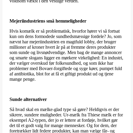
voldsom vækst i den vestlige verden.
Mejeriindustriens små hemmeligheder
Hvis komælk er så problematisk, hvorfor hører vi så fortsat
kun om dens formodede sundhedsmæssige fordele? Jo, som
nævnt har mejeriindustrien en magtfuld lobby, der bruger
millioner af kroner hvert år på at fremme deres produkter
som sunde og livsnødvendige. Men bag de mange annoncer
og smarte slogans ligger en mørkere virkelighed: En industri,
der vælger overskud før folkesundhed, og som ikke har
problemer med Bovaer-forgiftede og syge køer, pumpet fuld
af antibiotika, blot for at få et giftigt produkt ud og tjene
mange penge.
Sunde alternativer
Så hvad skal en mælke-glad type så gøre? Heldigvis er der
sikrere, sundere muligheder. Ur-mælk fra Thiese mælk er for
eksempel A2-typen, der jo er lettere at fordøje, hvilket gør
det til et godt valg for mange mennesker. Og for dem, der
foretrækker lidt federe produkter, kan man vælge får- og