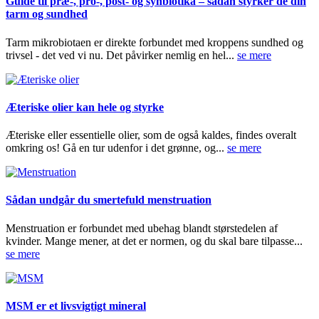
Guide til præ-, pro-, post- og synbiotika – sådan styrker de din
tarm og sundhed
Tarm mikrobiotaen er direkte forbundet med kroppens sundhed og
trivsel - det ved vi nu. Det påvirker nemlig en hel...
se mere
Æteriske olier kan hele og styrke
Æteriske eller essentielle olier, som de også kaldes, findes overalt
omkring os! Gå en tur udenfor i det grønne, og...
se mere
Sådan undgår du smertefuld menstruation
Menstruation er forbundet med ubehag blandt størstedelen af
kvinder. Mange mener, at det er normen, og du skal bare tilpasse...
se mere
MSM er et livsvigtigt mineral