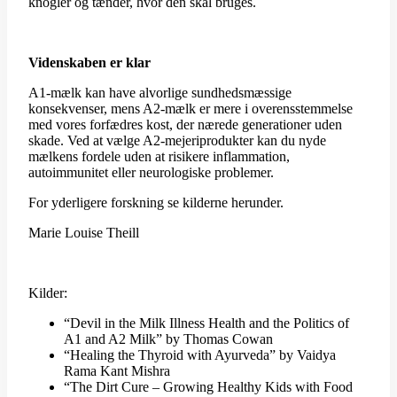
knogler og tænder, hvor den skal bruges.
Videnskaben er klar
A1-mælk kan have alvorlige sundhedsmæssige
konsekvenser, mens A2-mælk er mere i overensstemmelse
med vores forfædres kost, der nærede generationer uden
skade. Ved at vælge A2-mejeriprodukter kan du nyde
mælkens fordele uden at risikere inflammation,
autoimmunitet eller neurologiske problemer.
For yderligere forskning se kilderne herunder.
Marie Louise Theill
Kilder:
“Devil in the Milk Illness Health and the Politics of
A1 and A2 Milk” by Thomas Cowan
“Healing the Thyroid with Ayurveda” by Vaidya
Rama Kant Mishra
“The Dirt Cure – Growing Healthy Kids with Food