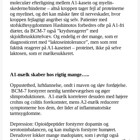
moleculær efterligning mellem A1-kasein og myelin-
skederne/hinderne – altså kroppen tager fejl af proteinerne
og myelinet, og det kan måske føre til nerveskader, hvor
kroppen fejlagtigt angriber sig selv. Patienter med
stofskiftesygdommen Hashimotos forbedres ofte på A1-fri
diæter, da BCM-7 også ”krydsreagerer” med
skjoldbruskkirtelvæv. Og endelig er der mange, som er
diagnosticeret med “laktoseintolerance”, men som rent
faktisk reagerer på A1-kaseinet – proteinet, ikke på selve
laktosen, som er mælkesukkeret.
A1-mælk skaber hos rigtig mange…..
Oppustethed, luftdannelse, ondt i maven og sløv fordøjelse.
BCM-7 forstyrrer nemlig tarmbevægelsen og øger
slimproduktionen. A1-mælk korrelerer desuden med højere
crohns og colitis forekomster, mens A2-mælk reducerer
symptomerne hos dem, der lider af inflammatoriske
tarmsygdomme.
Depression: Opioidpeptider forstyrrer dopamin og
serotoninbalancen, og kan muligvis forstyrre humøret.
Derudover lokker mange madopiater, som i øvrigt også