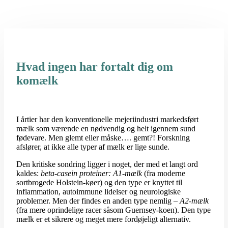
Hvad ingen har fortalt dig om
komælk
I årtier har den konventionelle mejeriindustri markedsført
mælk som værende en nødvendig og helt igennem sund
fødevare. Men glemt eller måske…. gemt?! Forskning
afslører, at ikke alle typer af mælk er lige sunde.
Den kritiske sondring ligger i noget, der med et langt ord
kaldes:
beta-casein proteiner: A1-mælk
(fra moderne
sortbrogede Holstein-køer) og den type er knyttet til
inflammation, autoimmune lidelser og neurologiske
problemer. Men der findes en anden type nemlig –
A2-mælk
(fra mere oprindelige racer såsom Guernsey-koen). Den type
mælk er et sikrere og meget mere fordøjeligt alternativ.