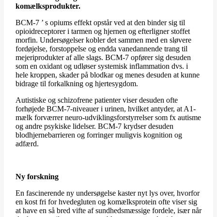
komælksprodukter.
BCM-7 ’ s opiums effekt opstår ved at den binder sig til
opioidreceptorer i tarmen og hjernen og efterligner stoffet
morfin. Undersøgelser kobler det sammen med en sløvere
fordøjelse, forstoppelse og endda vanedannende trang til
mejeriprodukter af alle slags. BCM-7 opfører sig desuden
som en oxidant og udløser systemisk inflammation dvs. i
hele kroppen, skader på blodkar og menes desuden at kunne
bidrage til forkalkning og hjertesygdom.
Autistiske og schizofrene patienter viser desuden ofte
forhøjede BCM-7-niveauer i urinen, hvilket antyder, at A1-
mælk forværrer neuro-udviklingsforstyrrelser som fx autisme
og andre psykiske lidelser. BCM-7 krydser desuden
blodhjernebarrieren og forringer muligvis kognition og
adfærd.
Ny forskning
En fascinerende ny undersøgelse kaster nyt lys over, hvorfor
en kost fri for hvedegluten og komælksprotein ofte viser sig
at have en så bred vifte af sundhedsmæssige fordele, især når