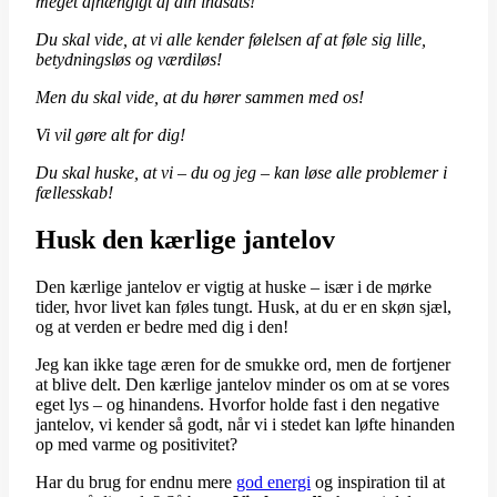
meget afhængigt af din indsats!
Du skal vide, at vi alle kender følelsen af at føle sig lille,
betydningsløs og værdiløs!
Men du skal vide, at du hører sammen med os!
Vi vil gøre alt for dig!
Du skal huske, at vi – du og jeg – kan løse alle problemer i
fællesskab!
Husk den kærlige jantelov
Den kærlige jantelov er vigtig at huske – især i de mørke
tider, hvor livet kan føles tungt. Husk, at du er en skøn sjæl,
og at verden er bedre med dig i den!
Jeg kan ikke tage æren for de smukke ord, men de fortjener
at blive delt. Den kærlige jantelov minder os om at se vores
eget lys – og hinandens. Hvorfor holde fast i den negative
jantelov, vi kender så godt, når vi i stedet kan løfte hinanden
op med varme og positivitet?
Har du brug for endnu mere
god energi
og inspiration til at