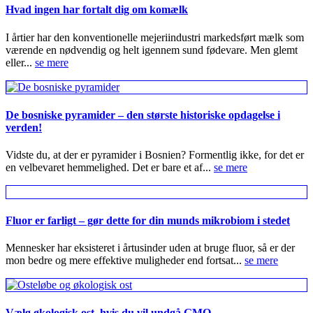
Hvad ingen har fortalt dig om komælk
I årtier har den konventionelle mejeriindustri markedsført mælk som
værende en nødvendig og helt igennem sund fødevare. Men glemt
eller...
se mere
De bosniske pyramider – den største historiske opdagelse i
verden!
Vidste du, at der er pyramider i Bosnien? Formentlig ikke, for det er
en velbevaret hemmelighed. Det er bare et af...
se mere
Fluor er farligt – gør dette for din munds mikrobiom i stedet
Mennesker har eksisteret i årtusinder uden at bruge fluor, så er der
mon bedre og mere effektive muligheder end fortsat...
se mere
Vælg økologisk ost, hvis du vil undgå GMO