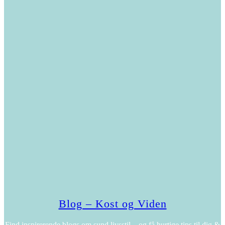
Blog – Kost og Viden
Find inspirerende blogs om sund livsstil – og få hurtige tips til dig &