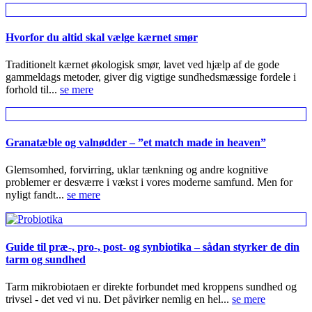
Hvorfor du altid skal vælge kærnet smør
Traditionelt kærnet økologisk smør, lavet ved hjælp af de gode
gammeldags metoder, giver dig vigtige sundhedsmæssige fordele i
forhold til...
se mere
Granatæble og valnødder – ”et match made in heaven”
Glemsomhed, forvirring, uklar tænkning og andre kognitive
problemer er desværre i vækst i vores moderne samfund. Men for
nyligt fandt...
se mere
Guide til præ-, pro-, post- og synbiotika – sådan styrker de din
tarm og sundhed
Tarm mikrobiotaen er direkte forbundet med kroppens sundhed og
trivsel - det ved vi nu. Det påvirker nemlig en hel...
se mere