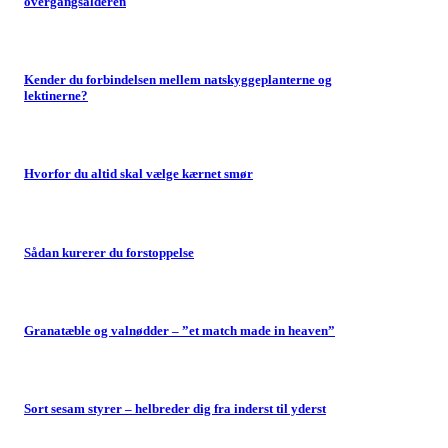
overgangsalderen
Kender du forbindelsen mellem natskyggeplanterne og
lektinerne?
Hvorfor du altid skal vælge kærnet smør
Sådan kurerer du forstoppelse
Granatæble og valnødder – ”et match made in heaven”
Sort sesam styrer – helbreder dig fra inderst til yderst