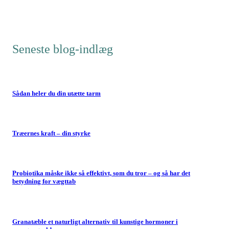
Seneste blog-indlæg
Sådan heler du din utætte tarm
Træernes kraft – din styrke
Probiotika måske ikke så effektivt, som du tror – og så har det
betydning for vægttab
Granatæble et naturligt alternativ til kunstige hormoner i