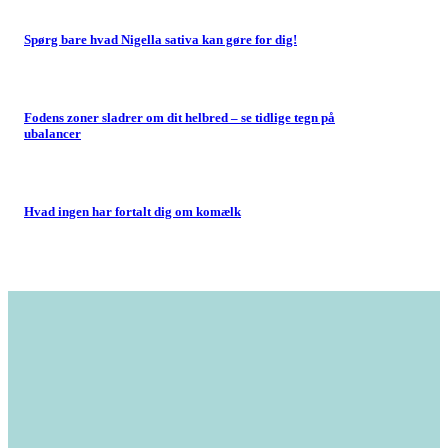
Spørg bare hvad Nigella sativa kan gøre for dig!
Fodens zoner sladrer om dit helbred – se tidlige tegn på
ubalancer
Hvad ingen har fortalt dig om komælk