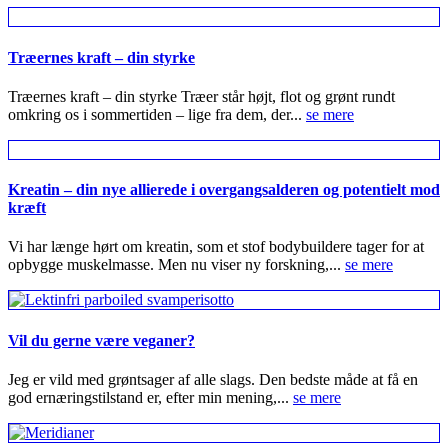
Træernes kraft – din styrke
Træernes kraft – din styrke Træer står højt, flot og grønt rundt
omkring os i sommertiden – lige fra dem, der...
se mere
Kreatin – din nye allierede i overgangsalderen og potentielt mod
kræft
Vi har længe hørt om kreatin, som et stof bodybuildere tager for at
opbygge muskelmasse. Men nu viser ny forskning,...
se mere
Vil du gerne være veganer?
Jeg er vild med grøntsager af alle slags. Den bedste måde at få en
god ernæringstilstand er, efter min mening,...
se mere