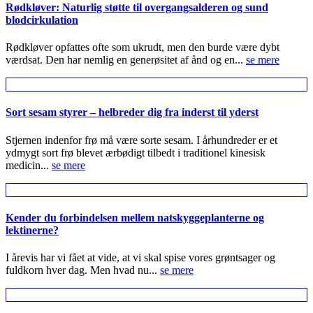
Rødkløver: Naturlig støtte til overgangsalderen og sund
blodcirkulation
Rødkløver opfattes ofte som ukrudt, men den burde være dybt
værdsat. Den har nemlig en generøsitet af ånd og en...
se mere
Sort sesam styrer – helbreder dig fra inderst til yderst
Stjernen indenfor frø må være sorte sesam. I århundreder er et
ydmygt sort frø blevet ærbødigt tilbedt i traditionel kinesisk
medicin...
se mere
Kender du forbindelsen mellem natskyggeplanterne og
lektinerne?
I årevis har vi fået at vide, at vi skal spise vores grøntsager og
fuldkorn hver dag. Men hvad nu...
se mere